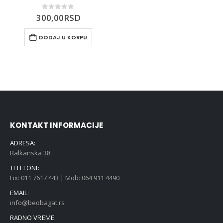
0
out of 5
300,00
RSD
DODAJ U KORPU
KONTAKT INFORMACIJE
ADRESA:
Balkanska 38
TELEFONI:
Fix: 011 7617 443 | Mob: 064 911 4490
EMAIL:
info@beobagat.rs
RADNO VREME: