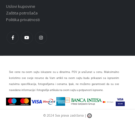
Uslovi kupovine
Zaštita potrošača
Politika privatnosti
Sve cene na ovom sajtu iskazane su u dinarima. PDV je uračunat u cenu. Maksimalno
koristimo sve svoje resurse da Vam artikli na ovom sajtu budu prikazani sa ispravnim
nazivima specifikacija, fotografijama i cenama. Ipak, ne možemo garantovati da su sve
navedene informacije i fotografije artikala na ovom sajtu u potpunosti ispravne.
© 2024 Sva prava zadržana |