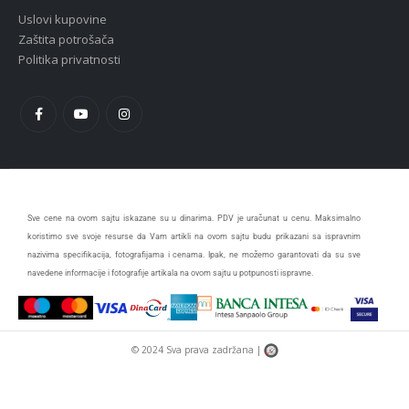
Uslovi kupovine
Zaštita potrošača
Politika privatnosti
Sve cene na ovom sajtu iskazane su u dinarima. PDV je uračunat u cenu. Maksimalno
koristimo sve svoje resurse da Vam artikli na ovom sajtu budu prikazani sa ispravnim
nazivima specifikacija, fotografijama i cenama. Ipak, ne možemo garantovati da su sve
navedene informacije i fotografije artikala na ovom sajtu u potpunosti ispravne.
© 2024 Sva prava zadržana |