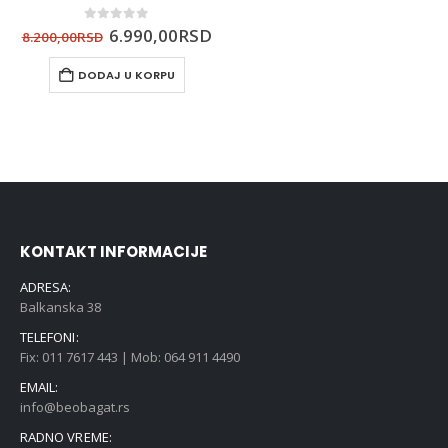
0
out of 5
6.990,00
RSD
8.200,00
RSD
DODAJ U KORPU
KONTAKT INFORMACIJE
ADRESA:
Balkanska 38
TELEFONI:
Fix: 011 7617 443 | Mob: 064 911 4490
EMAIL:
info@beobagat.rs
RADNO VREME: