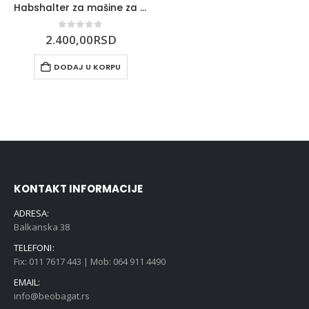
Habshalter za mašine za šivenje Singer NB1275000
0
out of 5
2.400,00
RSD
DODAJ U KORPU
KONTAKT INFORMACIJE
ADRESA:
Balkanska 38
TELEFONI:
Fix: 011 7617 443 | Mob: 064 911 4490
EMAIL:
info@beobagat.rs