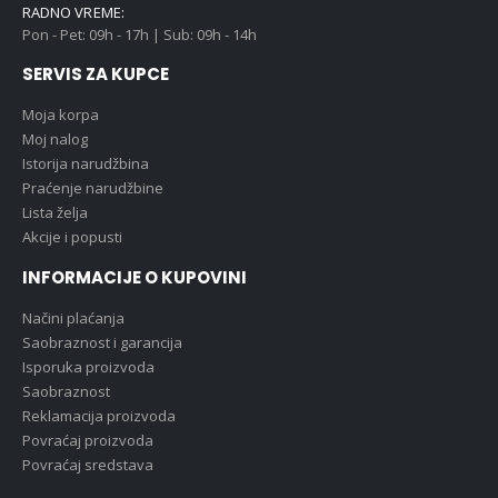
RADNO VREME:
Pon - Pet: 09h - 17h | Sub: 09h - 14h
SERVIS ZA KUPCE
Moja korpa
Moj nalog
Istorija narudžbina
Praćenje narudžbine
Lista želja
Akcije i popusti
INFORMACIJE O KUPOVINI
Načini plaćanja
Saobraznost i garancija
Isporuka proizvoda
Saobraznost
Reklamacija proizvoda
Povraćaj proizvoda
Povraćaj sredstava