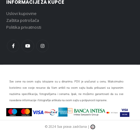
INFORMACIJE ZA KUPCE
Uslovi kupovine
Zaštita potrošača
Politika privatnosti
Sve cene na ovom sajtu iskazane su u dinarima. PDV je uračunat u cenu. Maksimalno
koristimo sve svoje resurse da Vam artikli na ovom sajtu budu prikazani sa ispravnim
nazivima specifikacija, fotografijama i cenama. Ipak, ne možemo garantovati da su sve
navedene informacije i fotografije artikala na ovom sajtu u potpunosti ispravne.
© 2024 Sva prava zadržana |