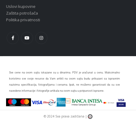
Uslovi kupovine
Zaštita potrošača
Politika privatnosti
Sve cene na ovom sajtu iskazane su u dinarima. PDV je uračunat u cenu. Maksimalno
koristimo sve svoje resurse da Vam artikli na ovom sajtu budu prikazani sa ispravnim
nazivima specifikacija, fotografijama i cenama. Ipak, ne možemo garantovati da su sve
navedene informacije i fotografije artikala na ovom sajtu u potpunosti ispravne.
© 2024 Sva prava zadržana |