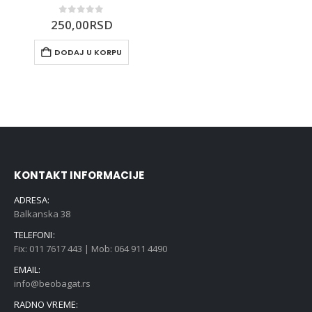
0
out of 5
250,00
RSD
DODAJ U KORPU
KONTAKT INFORMACIJE
ADRESA:
Balkanska 38
TELEFONI:
Fix: 011 7617 443 | Mob: 064 911 4490
EMAIL:
info@beobagat.rs
RADNO VREME: