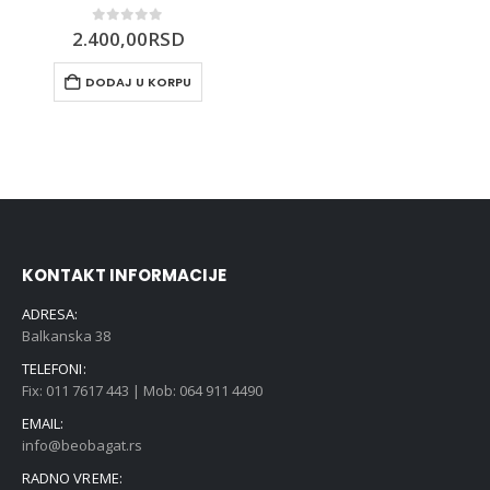
0
out of 5
2.400,00
RSD
DODAJ U KORPU
KONTAKT INFORMACIJE
ADRESA:
Balkanska 38
TELEFONI:
Fix: 011 7617 443 | Mob: 064 911 4490
EMAIL:
info@beobagat.rs
RADNO VREME: