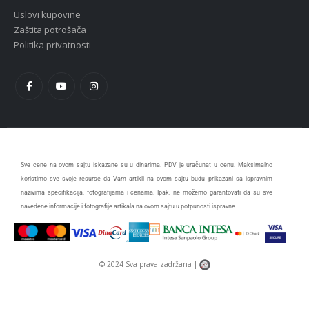
Uslovi kupovine
Zaštita potrošača
Politika privatnosti
Sve cene na ovom sajtu iskazane su u dinarima. PDV je uračunat u cenu. Maksimalno
koristimo sve svoje resurse da Vam artikli na ovom sajtu budu prikazani sa ispravnim
nazivima specifikacija, fotografijama i cenama. Ipak, ne možemo garantovati da su sve
navedene informacije i fotografije artikala na ovom sajtu u potpunosti ispravne.
© 2024 Sva prava zadržana |