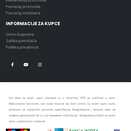
Povraćaj proizvoda
Povraćaj sredstava
INFORMACIJE ZA KUPCE
Uslovi kupovine
Zaštita potrošača
Politika privatnosti
Sve cene na ovom sajtu iskazane su u dinarima. PDV je uračunat u cenu.
Maksimalno koristimo sve svoje resurse da Vam artikli na ovom sajtu budu
prikazani sa ispravnim nazivima specifikacija, fotografijama i cenama. Ipak, ne
možemo garantovati da su sve navedene informacije i fotografije artikala na ovom
sajtu u potpunosti ispravne.