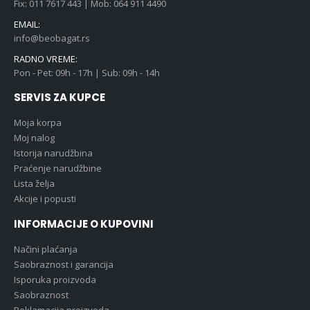
Fix: 011 7617 443 | Mob: 064 911 4490
EMAIL:
info@beobagat.rs
RADNO VREME:
Pon - Pet: 09h - 17h | Sub: 09h - 14h
SERVIS ZA KUPCE
Moja korpa
Moj nalog
Istorija narudžbina
Praćenje narudžbine
Lista želja
Akcije i popusti
INFORMACIJE O KUPOVINI
Načini plaćanja
Saobraznost i garancija
Isporuka proizvoda
Saobraznost
Reklamacija proizvoda