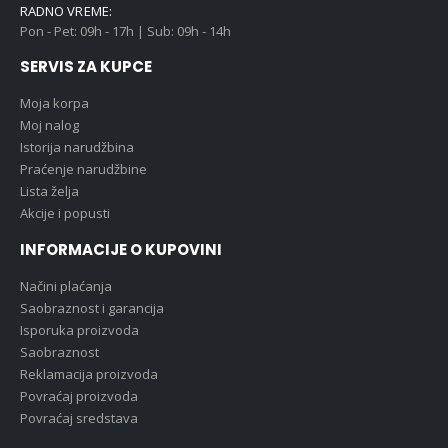
RADNO VREME:
Pon - Pet: 09h - 17h | Sub: 09h - 14h
SERVIS ZA KUPCE
Moja korpa
Moj nalog
Istorija narudžbina
Praćenje narudžbine
Lista želja
Akcije i popusti
INFORMACIJE O KUPOVINI
Načini plaćanja
Saobraznost i garancija
Isporuka proizvoda
Saobraznost
Reklamacija proizvoda
Povraćaj proizvoda
Povraćaj sredstava