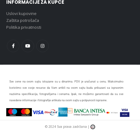
INFORMACIJE ZA KUPCE
Uslovi kupovine
Zaštita potrošača
Politika privatnosti
Sve cene na ovom sajtu iskazane su u dinarima. PDV je uračunat u cenu. Maksimalno
koristimo sve svoje resurse da Vam artikli na ovom sajtu budu prikazani sa ispravnim
nazivima specifikacija, fotografijama i cenama. Ipak, ne možemo garantovati da su sve
navedene informacije i fotografije artikala na ovom sajtu u potpunosti ispravne.
© 2024 Sva prava zadržana |