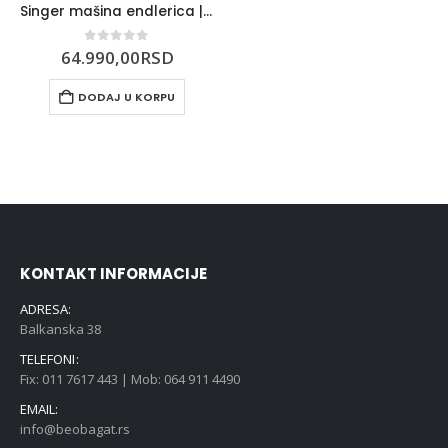
Singer mašina endlerica | Overlok S 0105
0
out of 5
64.990,00
RSD
DODAJ U KORPU
KONTAKT INFORMACIJE
ADRESA:
Balkanska 38
TELEFONI:
Fix: 011 7617 443 | Mob: 064 911 4490
EMAIL:
info@beobagat.rs