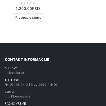
0
out of 5
1.200,00
RSD
DODAJ U KORPU
KONTAKT INFORMACIJE
ADRESA:
Balkanska 38
TELEFONI:
Fix: 011 7617 443 | Mob: 064 911 4490
EMAIL:
info@beobagat.rs
RADNO VREME: