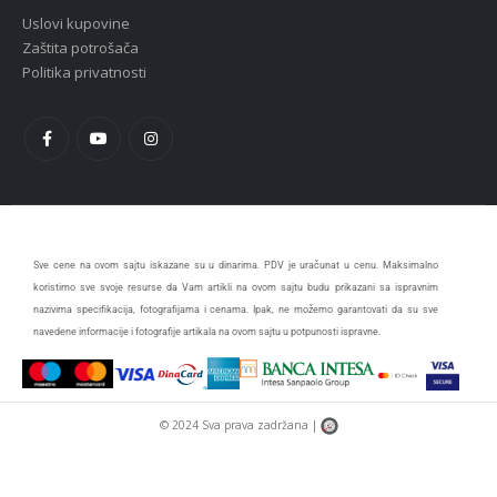
Uslovi kupovine
Zaštita potrošača
Politika privatnosti
Sve cene na ovom sajtu iskazane su u dinarima. PDV je uračunat u cenu. Maksimalno
koristimo sve svoje resurse da Vam artikli na ovom sajtu budu prikazani sa ispravnim
nazivima specifikacija, fotografijama i cenama. Ipak, ne možemo garantovati da su sve
navedene informacije i fotografije artikala na ovom sajtu u potpunosti ispravne.
© 2024 Sva prava zadržana |