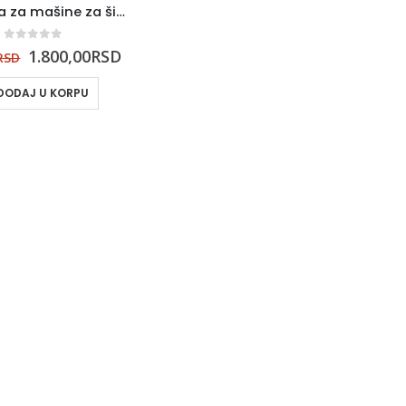
Podologa za mašine za šivenje Janome
0
out of 5
1.800,00
RSD
RSD
DODAJ U KORPU