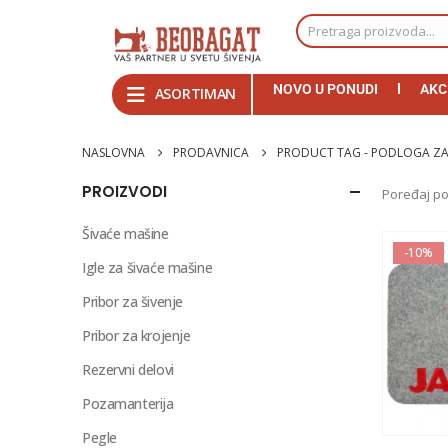
NOVO U PONUDI
AKC
ASORTIMAN
NASLOVNA
PRODAVNICA
PRODUCT TAG -
PODLOGA ZA 
PROIZVODI
Poređaj po
Šivaće mašine
-10%
Igle za šivaće mašine
Pribor za šivenje
Pribor za krojenje
Rezervni delovi
Pozamanterija
Pegle