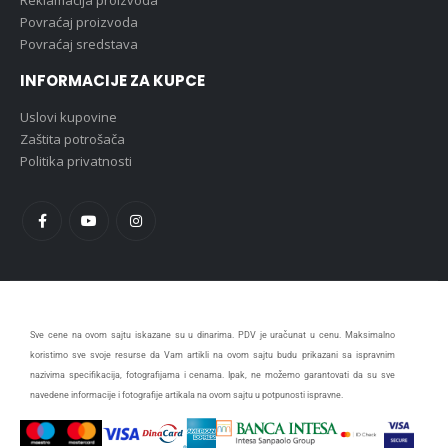
Povraćaj proizvoda
Povraćaj sredstava
INFORMACIJE ZA KUPCE
Uslovi kupovine
Zaštita potrošača
Politika privatnosti
Sve cene na ovom sajtu iskazane su u dinarima. PDV je uračunat u cenu. Maksimalno
koristimo sve svoje resurse da Vam artikli na ovom sajtu budu prikazani sa ispravnim
nazivima specifikacija, fotografijama i cenama. Ipak, ne možemo garantovati da su sve
navedene informacije i fotografije artikala na ovom sajtu u potpunosti ispravne.