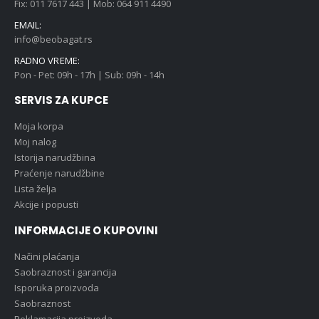
Fix: 011 7617 443 | Mob: 064 911 4490
EMAIL:
info@beobagat.rs
RADNO VREME:
Pon - Pet: 09h - 17h | Sub: 09h - 14h
SERVIS ZA KUPCE
Moja korpa
Moj nalog
Istorija narudžbina
Praćenje narudžbine
Lista želja
Akcije i popusti
INFORMACIJE O KUPOVINI
Načini plaćanja
Saobraznost i garancija
Isporuka proizvoda
Saobraznost
Reklamacija proizvoda