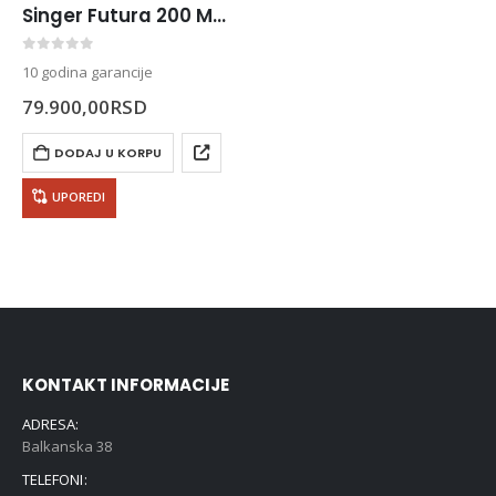
Singer Futura 200 Mašina za šivenje
0
out of 5
10 godina garancije
79.900,00
RSD
DODAJ U KORPU
UPOREDI
KONTAKT INFORMACIJE
ADRESA:
Balkanska 38
TELEFONI: