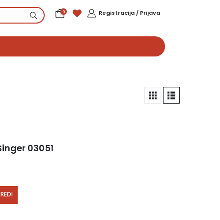
0
Registracija / Prijava
Singer 03051
REDI