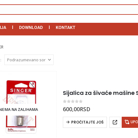
IJA
DOWNLOAD
KONTAKT
ER
:
Sijalica za šivaće mašine 
0
out of 5
600,00
RSD
NEMA NA ZALIHAMA
UPO
PROČITAJTE JOŠ