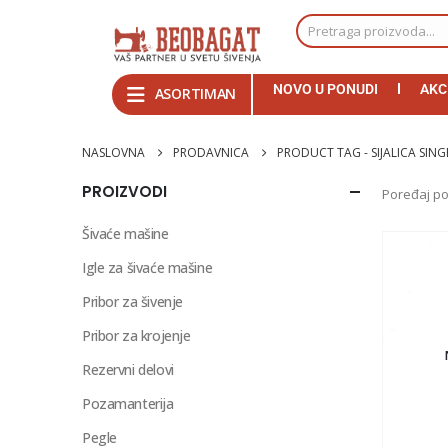
NOVO U PONUDI
AKC
ASORTIMAN
NASLOVNA
PRODAVNICA
PRODUCT TAG -
SIJALICA SING
PROIZVODI
Poređaj po
Šivaće mašine
Igle za šivaće mašine
Pribor za šivenje
Pribor za krojenje
Rezervni delovi
Pozamanterija
Pegle