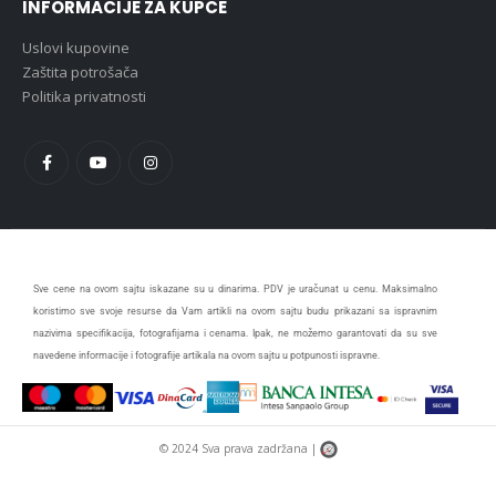
INFORMACIJE ZA KUPCE
Uslovi kupovine
Zaštita potrošača
Politika privatnosti
Sve cene na ovom sajtu iskazane su u dinarima. PDV je uračunat u cenu. Maksimalno
koristimo sve svoje resurse da Vam artikli na ovom sajtu budu prikazani sa ispravnim
nazivima specifikacija, fotografijama i cenama. Ipak, ne možemo garantovati da su sve
navedene informacije i fotografije artikala na ovom sajtu u potpunosti ispravne.
© 2024 Sva prava zadržana |