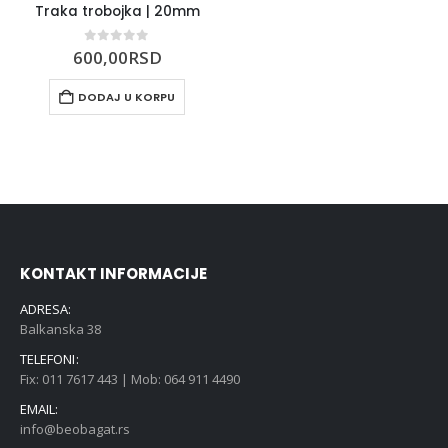
Traka trobojka | 20mm
0
out of 5
600,00
RSD
DODAJ U KORPU
KONTAKT INFORMACIJE
ADRESA:
Balkanska 38
TELEFONI:
Fix: 011 7617 443 | Mob: 064 911 4490
EMAIL:
info@beobagat.rs