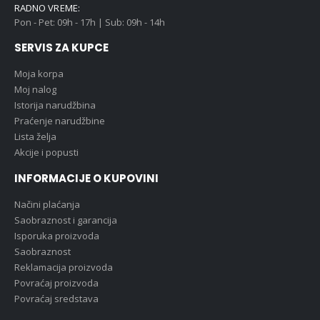
RADNO VREME:
Pon - Pet: 09h - 17h | Sub: 09h - 14h
SERVIS ZA KUPCE
Moja korpa
Moj nalog
Istorija narudžbina
Praćenje narudžbine
Lista želja
Akcije i popusti
INFORMACIJE O KUPOVINI
Načini plaćanja
Saobraznost i garancija
Isporuka proizvoda
Saobraznost
Reklamacija proizvoda
Povraćaj proizvoda
Povraćaj sredstava