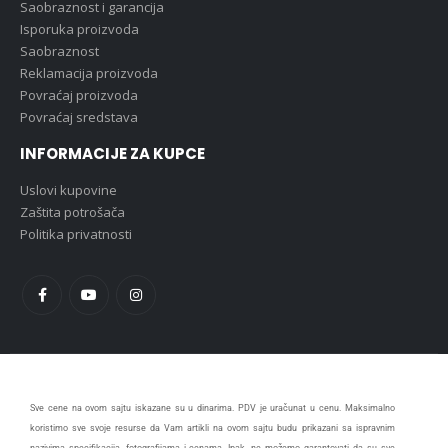
Saobraznost i garancija
Isporuka proizvoda
Saobraznost
Reklamacija proizvoda
Povraćaj proizvoda
Povraćaj sredstava
INFORMACIJE ZA KUPCE
Uslovi kupovine
Zaštita potrošača
Politika privatnosti
Sve cene na ovom sajtu iskazane su u dinarima. PDV je uračunat u cenu. Maksimalno
koristimo sve svoje resurse da Vam artikli na ovom sajtu budu prikazani sa ispravnim
nazivima specifikacija, fotografijama i cenama. Ipak, ne možemo garantovati da su sve