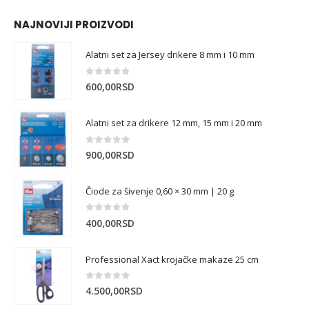
NAJNOVIJI PROIZVODI
Alatni set za Jersey drikere 8 mm i 10 mm
0
out of 5
600,00
RSD
Alatni set za drikere 12 mm, 15 mm i 20 mm
0
out of 5
900,00
RSD
Čiode za šivenje 0,60 × 30 mm | 20 g
0
out of 5
400,00
RSD
Professional Xact krojačke makaze 25 cm
0
out of 5
4.500,00
RSD