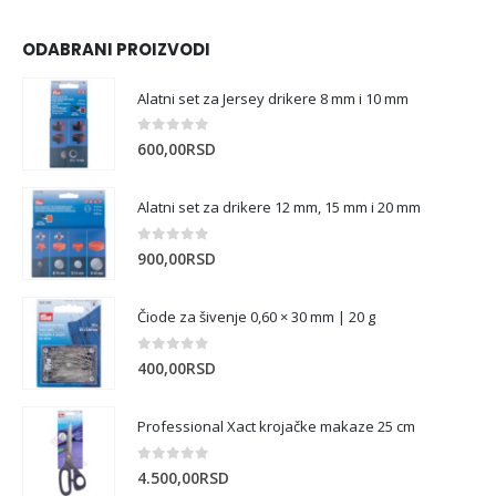
ODABRANI PROIZVODI
Alatni set za Jersey drikere 8 mm i 10 mm
0
out of 5
600,00
RSD
Alatni set za drikere 12 mm, 15 mm i 20 mm
0
out of 5
900,00
RSD
Čiode za šivenje 0,60 × 30 mm | 20 g
0
out of 5
400,00
RSD
Professional Xact krojačke makaze 25 cm
0
out of 5
4.500,00
RSD