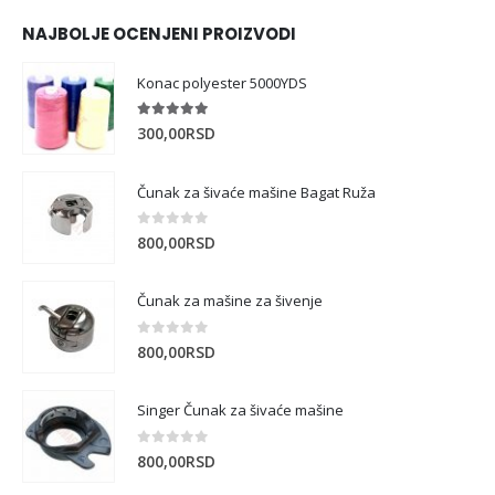
NAJBOLJE OCENJENI PROIZVODI
Konac polyester 5000YDS
5.00
out of 5
300,00
RSD
Čunak za šivaće mašine Bagat Ruža
0
out of 5
800,00
RSD
Čunak za mašine za šivenje
0
out of 5
800,00
RSD
Singer Čunak za šivaće mašine
0
out of 5
800,00
RSD