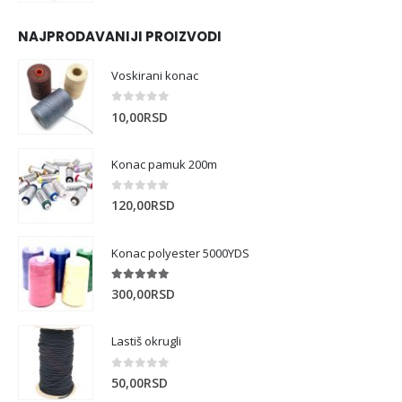
NAJPRODAVANIJI PROIZVODI
Voskirani konac
0
out of 5
10,00
RSD
Konac pamuk 200m
0
out of 5
120,00
RSD
Konac polyester 5000YDS
5.00
out of 5
300,00
RSD
Lastiš okrugli
0
out of 5
50,00
RSD