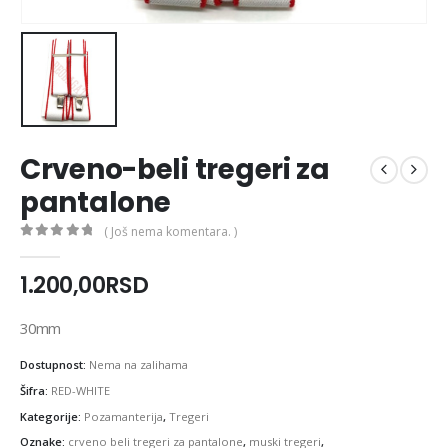
Crveno-beli tregeri za
pantalone
( Još nema komentara. )
0
out of 5
1.200,00
RSD
30mm
Dostupnost:
Nema na zalihama
Šifra:
RED-WHITE
Kategorije:
Pozamanterija
,
Tregeri
Oznake:
crveno beli tregeri za pantalone
,
muski tregeri
,