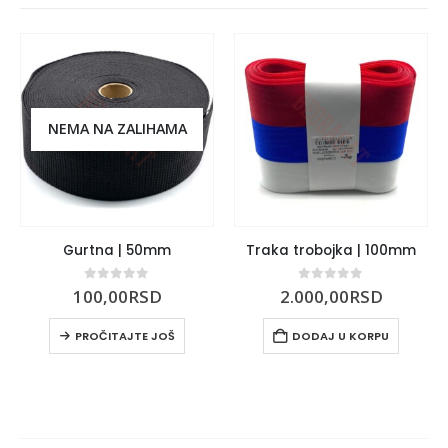
NEMA NA ZALIHAMA
Gurtna | 50mm
Traka trobojka | 100mm
0
out of 5
0
out of 5
100,00
RSD
2.000,00
RSD
PROČITAJTE JOŠ
DODAJ U KORPU