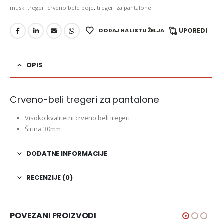
muski tregeri crveno bele boje
,
tregeri za pantalone
DODAJ NA LISTU ŽELJA
UPOREDI
OPIS
Crveno-beli tregeri za pantalone
Visoko kvalitetni crveno beli tregeri
Širina 30mm
DODATNE INFORMACIJE
RECENZIJE (0)
POVEZANI PROIZVODI