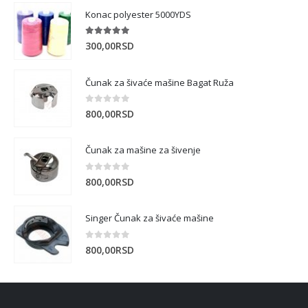
Konac polyester 5000YDS
5.00
out of 5
300,00
RSD
Čunak za šivaće mašine Bagat Ruža
0
out of 5
800,00
RSD
Čunak za mašine za šivenje
0
out of 5
800,00
RSD
Singer Čunak za šivaće mašine
0
out of 5
800,00
RSD