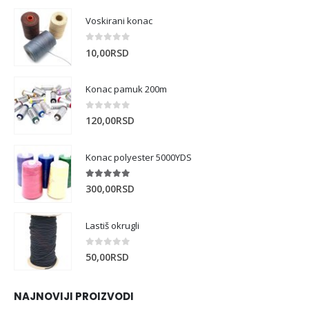
Voskirani konac
0
out of 5
10,00
RSD
Konac pamuk 200m
0
out of 5
120,00
RSD
Konac polyester 5000YDS
5.00
out of 5
300,00
RSD
Lastiš okrugli
0
out of 5
50,00
RSD
NAJNOVIJI PROIZVODI