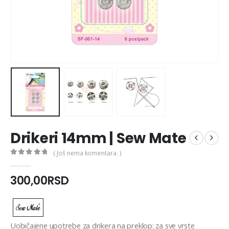
Drikeri 14mm | Sew Mate
( Još nema komentara. )
0
out of 5
300,00
RSD
Uobičajene upotrebe za drikera na preklop: za sve vrste