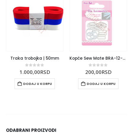
Traka trobojka | 50mm
Kopče Sew Mate BRA-12-PK
0
out of 5
0
out of 5
1.000,00
RSD
200,00
RSD
DODAJ U KORPU
DODAJ U KORPU
ODABRANI PROIZVODI