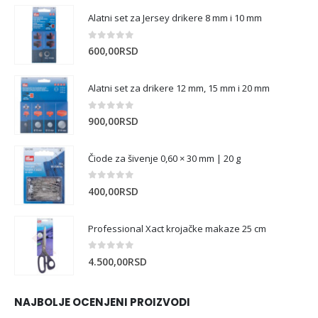
Alatni set za Jersey drikere 8 mm i 10 mm
0
out of 5
600,00
RSD
Alatni set za drikere 12 mm, 15 mm i 20 mm
0
out of 5
900,00
RSD
Čiode za šivenje 0,60 × 30 mm | 20 g
0
out of 5
400,00
RSD
Professional Xact krojačke makaze 25 cm
0
out of 5
4.500,00
RSD
NAJBOLJE OCENJENI PROIZVODI