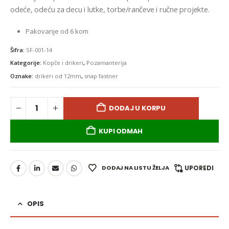
odeće, odeću za decu i lutke, torbe/rančeve i ručne projekte.
Pakovanje od 6 kom
Šifra:
SF-001-14
Kategorije:
Kopče i drikeri
,
Pozamanterija
Oznake:
drikeri od 12mm
,
snap fastner
DODAJ U KORPU
KUPI ODMAH
DODAJ NA LISTU ŽELJA
UPOREDI
OPIS