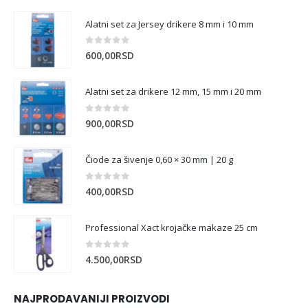
Alatni set za Jersey drikere 8 mm i 10 mm
0
out of 5
600,00
RSD
Alatni set za drikere 12 mm, 15 mm i 20 mm
0
out of 5
900,00
RSD
Čiode za šivenje 0,60 × 30 mm | 20 g
0
out of 5
400,00
RSD
Professional Xact krojačke makaze 25 cm
0
out of 5
4.500,00
RSD
NAJPRODAVANIJI PROIZVODI