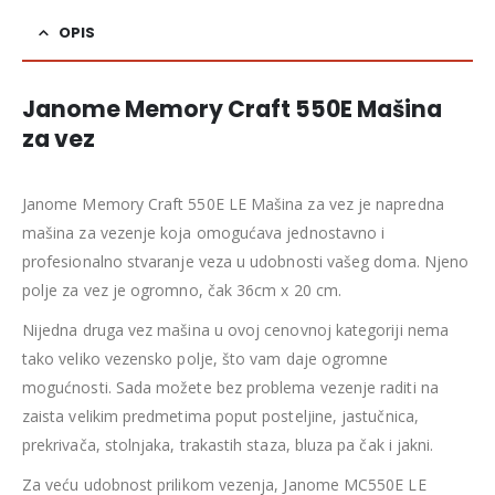
OPIS
Janome Memory Craft 550E Mašina
za vez
Janome Memory Craft 550E LE Mašina za vez je napredna
mašina za vezenje koja omogućava jednostavno i
profesionalno stvaranje veza u udobnosti vašeg doma. Njeno
polje za vez je ogromno, čak 36cm x 20 cm.
Nijedna druga vez mašina u ovoj cenovnoj kategoriji nema
tako veliko vezensko polje, što vam daje ogromne
mogućnosti. Sada možete bez problema vezenje raditi na
zaista velikim predmetima poput posteljine, jastučnica,
prekrivača, stolnjaka, trakastih staza, bluza pa čak i jakni.
Za veću udobnost prilikom vezenja, Janome MC550E LE