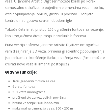
veza. U Janome Artistic Digitizer možete korak po korak
samostalno odlučivati o pojedinim elementima veza – obliku,
vrsti popunjavanja, obrubi, gustini ili podstavi. Dobijate
kontrolu nad gotovo svakim ubodom igle.
Takođe ćete imati pristup 256 ugrađenih fontova za vezenje,
kao i mogućnost dizajniranja individualnih fontova.
Puna verzija softvera Janome Artistic Digitizer omogućava
vam dizajniranje 3D veza, primenu gradientnog popunjavanja
(sa senkama) i korišćenje funkcije sečenja veza (čime možete
kreirati nove veze ili izmeniti postojeće).
Glavne funkcije:
160 ugrađenih motiva za vez
6 vrsta fontova
2 i 3 vrste monograma
prošireni sto za vez velikih površina
brzina vezenja: 860 uboda/min
maksimalna dimenzija veza: 360 x 200 mm