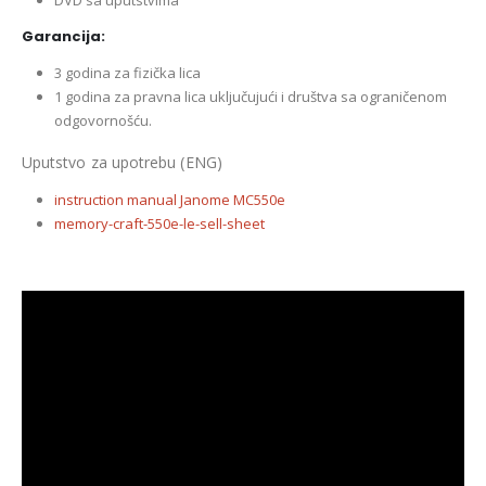
DVD sa uputstvima
Garancija:
3 godina za fizička lica
1 godina za pravna lica uključujući i društva sa ograničenom
odgovornošću.
Uputstvo za upotrebu (ENG)
instruction manual Janome MC550e
memory-craft-550e-le-sell-sheet