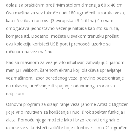
dolazi sa praktičnim proširivim stolom dimenzija 60 x 40 cm.
Ova mašina za vez takođe nudi 180 ugrađenih uzoraka veza,
kao i 6 stilova fontova (3 evropska i 3 ćirilična) što vam
omogućava jednostavno vezenje natpisa kao što su ruža,
kornjača itd. Dodatno, možete u svakom trenutku proširiti
ovu kolekciju koristeći USB port i prenoseći uzorke sa
računara na vez mašinu.
Rad sa mašinom za vez je vrlo intuitivan zahvaljujući jasnom
meniju i velikom, šarenom ekranu koji olakšava upravljanje
vez mašinom, izbor određenog veza, pravilno pozicioniranje
na rukavcu, uređivanje ili spajanje odabranog uzorka sa
natpisom.
Osnovni program za dizajniranje veza Janome Artistic Digitizer
JR je vrlo intuitivan za korišćenje i nudi širok spektar funkcija i
alata. Pomoću njega možete lako i brzo kreirati originalne
uzorke veza koristeći različite boje i fontove – ima 21 ugrađen