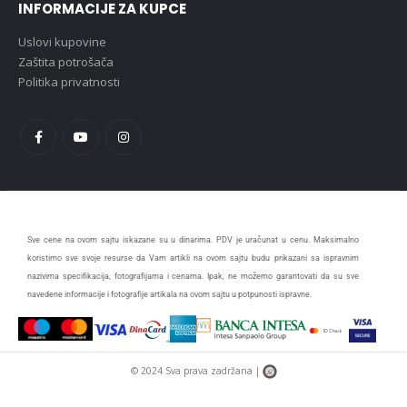
INFORMACIJE ZA KUPCE
Uslovi kupovine
Zaštita potrošača
Politika privatnosti
Sve cene na ovom sajtu iskazane su u dinarima. PDV je uračunat u cenu. Maksimalno
koristimo sve svoje resurse da Vam artikli na ovom sajtu budu prikazani sa ispravnim
nazivima specifikacija, fotografijama i cenama. Ipak, ne možemo garantovati da su sve
navedene informacije i fotografije artikala na ovom sajtu u potpunosti ispravne.
© 2024 Sva prava zadržana |