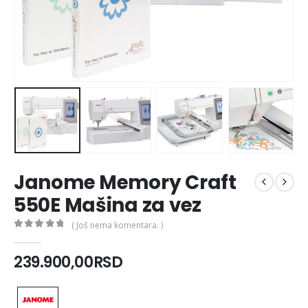
Janome Memory Craft
550E Mašina za vez
( Još nema komentara. )
0
out of 5
239.900,00
RSD