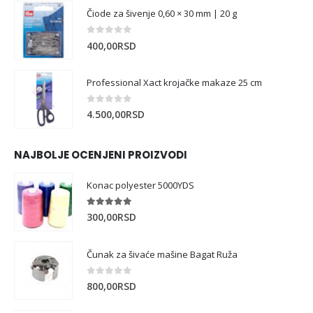
Čiode za šivenje 0,60 × 30 mm | 20 g
0
out of 5
400,00
RSD
Professional Xact krojačke makaze 25 cm
0
out of 5
4.500,00
RSD
NAJBOLJE OCENJENI PROIZVODI
Konac polyester 5000YDS
5.00
out of 5
300,00
RSD
Čunak za šivaće mašine Bagat Ruža
0
out of 5
800,00
RSD