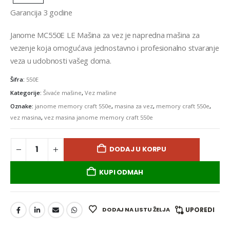
Garancija 3 godine
Janome MC550E LE Mašina za vez je napredna mašina za
vezenje koja omogućava jednostavno i profesionalno stvaranje
veza u udobnosti vašeg doma.
Šifra:
550E
Kategorije:
Šivaće mašine
,
Vez mašine
Oznake:
janome memory craft 550e
,
masina za vez
,
memory craft 550e
,
vez masina
,
vez masina janome memory craft 550e
DODAJ U KORPU
KUPI ODMAH
DODAJ NA LISTU ŽELJA
UPOREDI