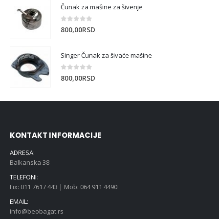
Čunak za mašine za šivenje
0
out of 5
800,00
RSD
Singer Čunak za šivaće mašine
0
out of 5
800,00
RSD
KONTAKT INFORMACIJE
ADRESA:
Balkanska 38
TELEFONI:
Fix: 011 7617 443 | Mob: 064 911 4490
EMAIL:
info@beobagat.rs