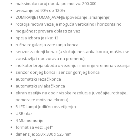
maksimalan broj uboda po motivu: 200.000
uvećanje od 90% do 120%
ZUMIRANJE I UMANJAVANJE (povećanje, smanjenje)
rotacija motiva veza je moguća vertikalno i horizontalno
mogućnost provere oblasti za vez
opcija izbora jezika: 13
ručna regulacija zatezanja konca
senzor za donji konac (u slučaju nestanka konca, mašina se
zaustavlja i upozorava na promenu)
indikator broja uboda u vezenju i merenje vremena vezanja
senzor donjeg konca i senzor gornjeg konca
automatski rezač konca
automatski uvlakač konca
ekran osetljiv na dodir visoke rezolucije (uvećajte, rotirajte,
pomerajte motiv na ekranu)
5 LED lampi (odlično osvetljenje)
USB ulaz
4 Mb memorije
format za vez: „.jef“
dimenzije: 550 x 330 x 525 mm