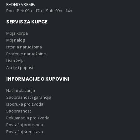
RADNO VREME:
Pon - Pet: 09h - 17h | Sub: 09h - 14h
SERVIS ZA KUPCE
Moja korpa
Moj nalog
Istorija narudžbina
Praćenje narudžbine
Lista želja
Akcije i popusti
INFORMACIJE O KUPOVINI
Načini plaćanja
Saobraznost i garancija
Isporuka proizvoda
Saobraznost
Reklamacija proizvoda
Povraćaj proizvoda
Povraćaj sredstava