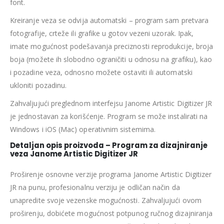
font.
Kreiranje veza se odvija automatski – program sam pretvara
fotografije, crteže ili grafike u gotov vezeni uzorak. Ipak,
imate mogućnost podešavanja preciznosti reprodukcije, broja
boja (možete ih slobodno ograničiti u odnosu na grafiku), kao
i pozadine veza, odnosno možete ostaviti ili automatski
ukloniti pozadinu.
Zahvaljujući preglednom interfejsu Janome Artistic Digitizer JR
je jednostavan za korišćenje. Program se može instalirati na
Windows i iOS (Mac) operativnim sistemima.
Detaljan opis proizvoda – Program za dizajniranje
veza Janome Artistic Digitizer JR
Proširenje osnovne verzije programa Janome Artistic Digitizer
JR na punu, profesionalnu verziju je odličan način da
unapredite svoje vezenske mogućnosti. Zahvaljujući ovom
proširenju, dobićete mogućnost potpunog ručnog dizajniranja