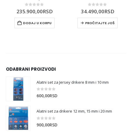
0
out of 5
0
out of 5
235.900,00
RSD
34.490,00
RSD
DODAJ U KORPU
PROČITAJTE JOŠ
ODABRANI PROIZVODI
Alatni set za Jersey drikere 8 mm i 10 mm
0
out of 5
600,00
RSD
Alatni set za drikere 12 mm, 15 mm i 20 mm
0
out of 5
900,00
RSD