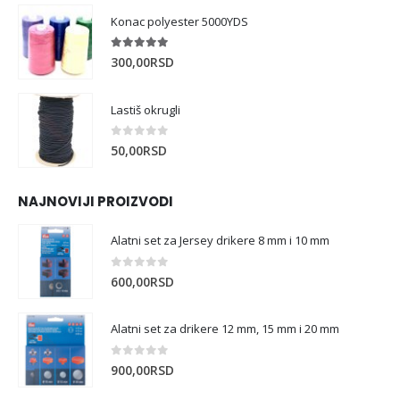
Konac polyester 5000YDS
5.00
out of 5
300,00
RSD
Lastiš okrugli
0
out of 5
50,00
RSD
NAJNOVIJI PROIZVODI
Alatni set za Jersey drikere 8 mm i 10 mm
0
out of 5
600,00
RSD
Alatni set za drikere 12 mm, 15 mm i 20 mm
0
out of 5
900,00
RSD