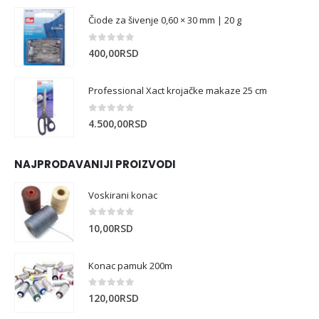
Čiode za šivenje 0,60 × 30 mm | 20 g
0
out of 5
400,00
RSD
Professional Xact krojačke makaze 25 cm
0
out of 5
4.500,00
RSD
NAJPRODAVANIJI PROIZVODI
Voskirani konac
0
out of 5
10,00
RSD
Konac pamuk 200m
0
out of 5
120,00
RSD