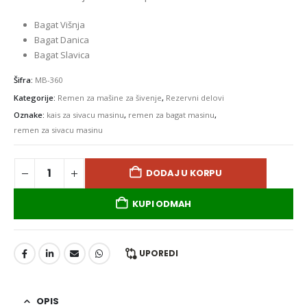
Bagat Višnja
Bagat Danica
Bagat Slavica
Šifra:
MB-360
Kategorije:
Remen za mašine za šivenje
,
Rezervni delovi
Oznake:
kais za sivacu masinu
,
remen za bagat masinu
,
remen za sivacu masinu
DODAJ U KORPU
KUPI ODMAH
UPOREDI
OPIS