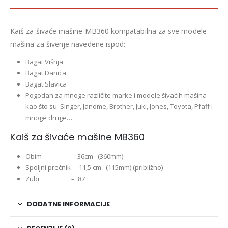
Kaiš za šivaće mašine MB360 kompatabilna za sve modele
mašina za šivenje navedene ispod:
Bagat Višnja
Bagat Danica
Bagat Slavica
Pogodan za mnoge različite marke i modele šivaćih mašina
kao što su Singer, Janome, Brother, Juki, Jones, Toyota, Pfaff i
mnoge druge….
Kaiš za šivaće mašine MB360
Obim – 36cm (360mm)
Spoljni prečnik – 11,5 cm (115mm) (približno)
Zubi – 87
DODATNE INFORMACIJE