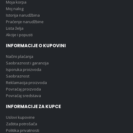
Moja korpa
Moj nalog
Istorija narudžbina
Praćenje narudžbine
Lista želja
Akcije i popusti
INFORMACIJE O KUPOVINI
Načini plaćanja
Saobraznost i garancija
Isporuka proizvoda
Saobraznost
Reklamacija proizvoda
Povraćaj proizvoda
Povraćaj sredstava
INFORMACIJE ZA KUPCE
Uslovi kupovine
Zaštita potrošača
Politika privatnosti