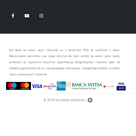
Sve cene na ovom sajtu iskazane su u dinarima. PDV je uračunat u cenu.
Maksimalno koristimo sve svoje resurse da Vam artikli na ovom sajtu budu
prikazani sa ispravnim nazivima specifikacija, fotografijama i cenama. Ipak, ne
možemo garantovati da su sve navedene informacije i fotografije artikala na ovom
sajtu u potpunosti ispravne.
© 2024 Sva prava zadržana |