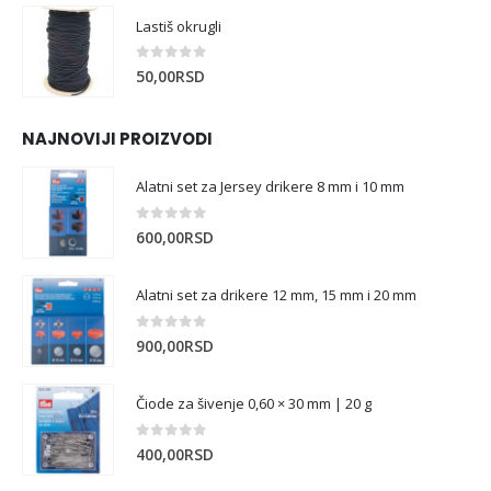
Lastiš okrugli
0
out of 5
50,00
RSD
NAJNOVIJI PROIZVODI
Alatni set za Jersey drikere 8 mm i 10 mm
0
out of 5
600,00
RSD
Alatni set za drikere 12 mm, 15 mm i 20 mm
0
out of 5
900,00
RSD
Čiode za šivenje 0,60 × 30 mm | 20 g
0
out of 5
400,00
RSD