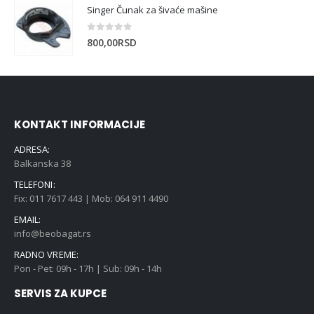
Singer Čunak za šivaće mašine
0
out of 5
800,00
RSD
KONTAKT INFORMACIJE
ADRESA:
Balkanska 38
TELEFONI:
Fix: 011 7617 443 | Mob: 064 911 4490
EMAIL:
info@beobagat.rs
RADNO VREME:
Pon - Pet: 09h - 17h | Sub: 09h - 14h
SERVIS ZA KUPCE