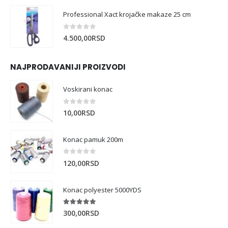
Professional Xact krojačke makaze 25 cm
0
out of 5
4.500,00
RSD
NAJPRODAVANIJI PROIZVODI
Voskirani konac
0
out of 5
10,00
RSD
Konac pamuk 200m
0
out of 5
120,00
RSD
Konac polyester 5000YDS
5.00
out of 5
300,00
RSD