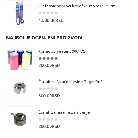
Professional Xact krojačke makaze 25 cm
0
out of 5
4.500,00
RSD
NAJBOLJE OCENJENI PROIZVODI
Konac polyester 5000YDS
5.00
out of 5
300,00
RSD
Čunak za šivaće mašine Bagat Ruža
0
out of 5
800,00
RSD
Čunak za mašine za šivenje
0
out of 5
800,00
RSD