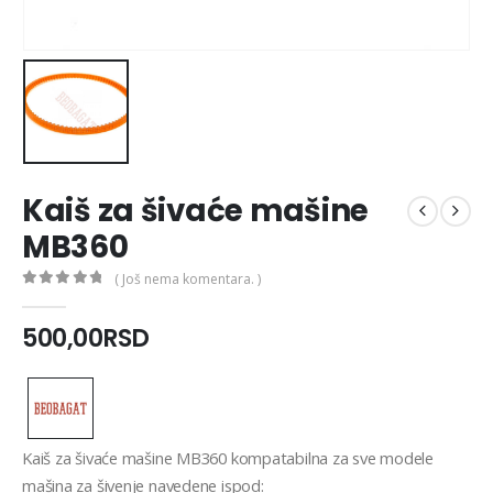
Kaiš za šivaće mašine
MB360
( Još nema komentara. )
0
out of 5
500,00
RSD
Kaiš za šivaće mašine MB360 kompatabilna za sve modele
mašina za šivenje navedene ispod: