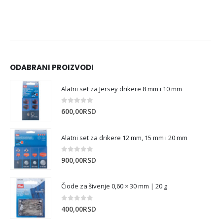
ODABRANI PROIZVODI
Alatni set za Jersey drikere 8 mm i 10 mm
0
out of 5
600,00
RSD
Alatni set za drikere 12 mm, 15 mm i 20 mm
0
out of 5
900,00
RSD
Čiode za šivenje 0,60 × 30 mm | 20 g
0
out of 5
400,00
RSD