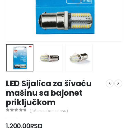
LED Sijalica za šivaću
mašinu sa bajonet
priključkom
( Još nema komentara. )
0
out of 5
1.200,00
RSD