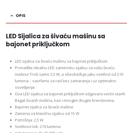
OPIS
LED Sijalica za šivaću mašinu sa
bajonet priključkom
LED sijalica za šivaću mašinu sa bajonet priključkom
Pronađite idealnu LED zamensku sijalicu za vašu šivaću
mašinu! Troši samo 2,5 W, a obezbeđuje jaku svetlost od 210
lumena – savršeno za rad bez zamaranja i uz optimalno
osvetljenje.
Ova LED sijalica sa bajonet priključkom odgovara većini starih
Bagat šivaćih mašina, kao i mnogim drugim brendovima.
Bajonet sijalica za šivaće mašine
Zamena za klasičnu sijalicu od 15 W
Potrošnja: 2,5 W
Svetlosni tok: 210 lumena
Vek trajanja: do 15.000 sati