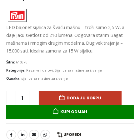
LED bajonet sijalica za šivaću mašinu – troši samo 2,5 W, a
daje jaku svetlost od 210 lumena. Odgovara starim Bagat
mašinama i mnogim drugim modelima. Dug vek trajanja –
15.000 sati. Idealna zamena za 15 W sijalicu.
Šifra:
610376
Kategorije:
Rezervni delovi
,
Sijalice za mašine za šivenje
Oznaka:
sijalice za masine za sivenje
DODAJ U KORPU
KUPI ODMAH
UPOREDI