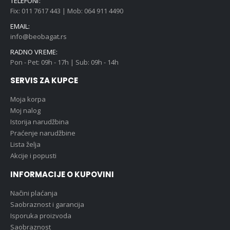
TELEFONI:
Fix: 011 7617 443 | Mob: 064 911 4490
EMAIL:
info@beobagat.rs
RADNO VREME:
Pon - Pet: 09h - 17h | Sub: 09h - 14h
SERVIS ZA KUPCE
Moja korpa
Moj nalog
Istorija narudžbina
Praćenje narudžbine
Lista želja
Akcije i popusti
INFORMACIJE O KUPOVINI
Načini plaćanja
Saobraznost i garancija
Isporuka proizvoda
Saobraznost