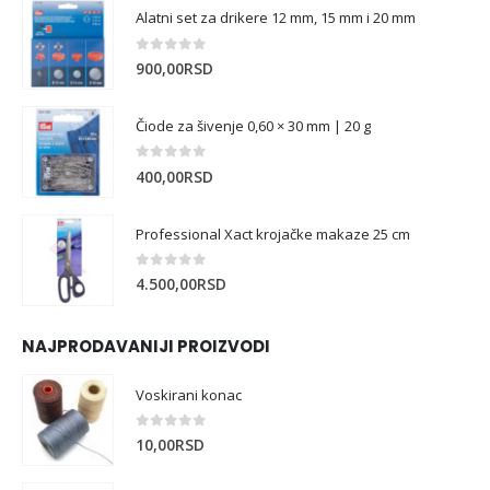
Alatni set za drikere 12 mm, 15 mm i 20 mm
0
out of 5
900,00
RSD
Čiode za šivenje 0,60 × 30 mm | 20 g
0
out of 5
400,00
RSD
Professional Xact krojačke makaze 25 cm
0
out of 5
4.500,00
RSD
NAJPRODAVANIJI PROIZVODI
Voskirani konac
0
out of 5
10,00
RSD