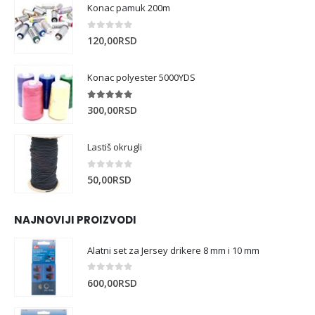
Konac pamuk 200m
0
out of 5
120,00
RSD
Konac polyester 5000YDS
5.00
out of 5
300,00
RSD
Lastiš okrugli
0
out of 5
50,00
RSD
NAJNOVIJI PROIZVODI
Alatni set za Jersey drikere 8 mm i 10 mm
0
out of 5
600,00
RSD