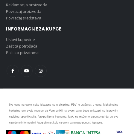
Reklamacija proizvoda
Povraćaj proizvoda
Povraćaj sredstava
INFORMACIJE ZA KUPCE
Uslovi kupovine
Zaštita potrošača
Politika privatnosti
Sve cene na ovom sajtu iskazane su u dinarima. PDV je uračunat u cenu. Maksimalno
koristimo sve svoje resurse da Vam artikli na ovom sajtu budu prikazani sa ispravnim
nazivima specifikacija, fotografijama i cenama. Ipak, ne možemo garantovati da su sve
navedene informacije i fotografije artikala na ovom sajtu u potpunosti ispravne.