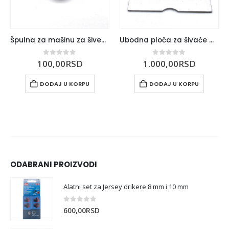
Špulna za mašinu za šivenje
Ubodna ploča za šivaće mašine Ruža Step
0
out of 5
0
out of 5
100,00
RSD
1.000,00
RSD
DODAJ U KORPU
DODAJ U KORPU
ODABRANI PROIZVODI
Alatni set za Jersey drikere 8 mm i 10 mm
0
out of 5
600,00
RSD