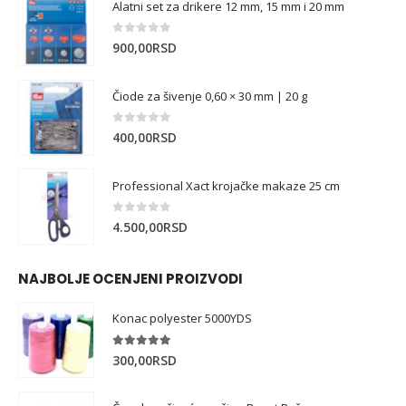
Alatni set za drikere 12 mm, 15 mm i 20 mm
0
out of 5
900,00
RSD
Čiode za šivenje 0,60 × 30 mm | 20 g
0
out of 5
400,00
RSD
Professional Xact krojačke makaze 25 cm
0
out of 5
4.500,00
RSD
NAJBOLJE OCENJENI PROIZVODI
Konac polyester 5000YDS
5.00
out of 5
300,00
RSD