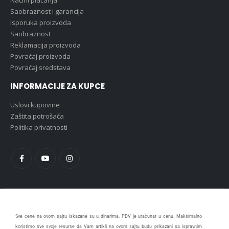
Načini plaćanja
Saobraznost i garancija
Isporuka proizvoda
Saobraznost
Reklamacija proizvoda
Povraćaj proizvoda
Povraćaj sredstava
INFORMACIJE ZA KUPCE
Uslovi kupovine
Zaštita potrošača
Politika privatnosti
Sve cene na ovom sajtu iskazane su u dinarima. PDV je uračunat u cenu. Maksimalno
koristimo sve svoje resurse da Vam artikli na ovom sajtu budu prikazani sa ispravnim