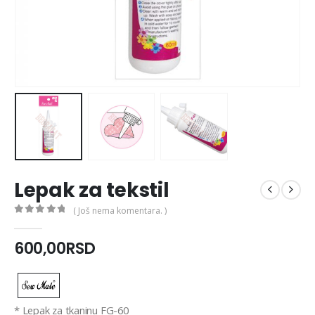
Lepak za tekstil
( Još nema komentara. )
0
out of 5
600,00
RSD
* Lepak za tkaninu FG-60