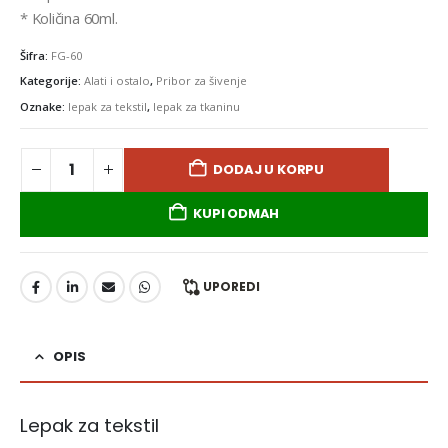
* Količina 60ml.
Šifra:
FG-60
Kategorije:
Alati i ostalo
,
Pribor za šivenje
Oznake:
lepak za tekstil
,
lepak za tkaninu
DODAJ U KORPU
KUPI ODMAH
UPOREDI
OPIS
Lepak za tekstil