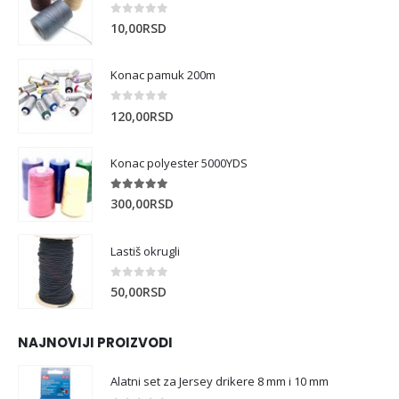
0
out of 5
10,00
RSD
Konac pamuk 200m
0
out of 5
120,00
RSD
Konac polyester 5000YDS
5.00
out of 5
300,00
RSD
Lastiš okrugli
0
out of 5
50,00
RSD
NAJNOVIJI PROIZVODI
Alatni set za Jersey drikere 8 mm i 10 mm