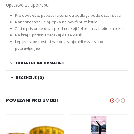
Uputstvo za upotrebu:
Pre upotrebe, povesti računa da podloga bude čista i suva
Nanesite tanak sloj lepka na površinu tekstila
Zatim prislonite drugi predmet koji želite da zalepite za tekstil
Na kraju, pritisni i sačekaj da se osuši
Lepljivost će nestati nakon pranja. (Nije za trajno
popravljanje.)
DODATNE INFORMACIJE
RECENZIJE (0)
POVEZANI PROIZVODI