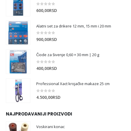
0
out of 5
600,00
RSD
Alatni set za drikere 12 mm, 15 mm i 20 mm
0
out of 5
900,00
RSD
Čiode za šivenje 0,60 × 30 mm | 20 g
0
out of 5
400,00
RSD
Professional Xact krojačke makaze 25 cm
0
out of 5
4.500,00
RSD
NAJPRODAVANIJI PROIZVODI
Voskirani konac