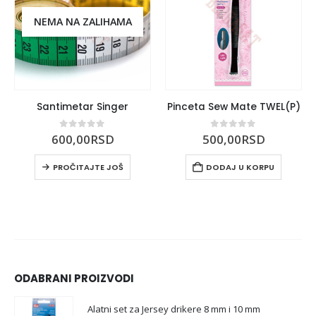
NEMA NA ZALIHAMA
Santimetar Singer
Pinceta Sew Mate TWEL(P)
0
out of 5
0
out of 5
600,00
RSD
500,00
RSD
PROČITAJTE JOŠ
DODAJ U KORPU
ODABRANI PROIZVODI
Alatni set za Jersey drikere 8 mm i 10 mm