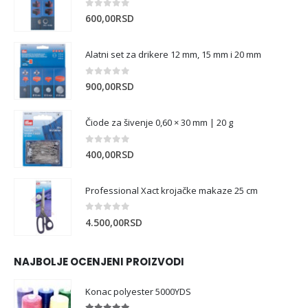
0
out of 5
600,00
RSD
Alatni set za drikere 12 mm, 15 mm i 20 mm
0
out of 5
900,00
RSD
Čiode za šivenje 0,60 × 30 mm | 20 g
0
out of 5
400,00
RSD
Professional Xact krojačke makaze 25 cm
0
out of 5
4.500,00
RSD
NAJBOLJE OCENJENI PROIZVODI
Konac polyester 5000YDS