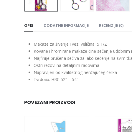
OPIS
DODATNE INFORMACIJE
RECENZIJE (0)
Makaze za šivenje i vez, veličina 5 1/2
Kovane i hromirane makaze čine sečenje udobnim i
Najfinije brušena sečiva za lako sečenje na svim t
Oštri rezovi na detaljnim radovima
Napravljen od kvalitetnog nerđajućeg čelika
Tvrdoća: HRC 52° – 54°
POVEZANI PROIZVODI