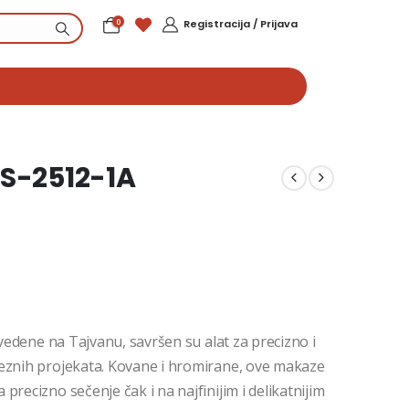
0
Registracija / Prijava
SS-2512-1A
zvedene na Tajvanu, savršen su alat za precizno i
veznih projekata. Kovane i hromirane, ove makaze
recizno sečenje čak i na najfinijim i delikatnijim