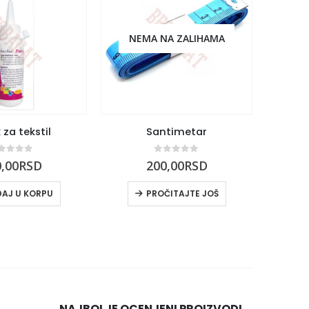
NEMA NA ZALIHAMA
 za tekstil
Santimetar
out of 5
0
out of 5
,00
RSD
200,00
RSD
AJ U KORPU
PROČITAJTE JOŠ
NAJBOLJE OCENJENI PROIZVODI