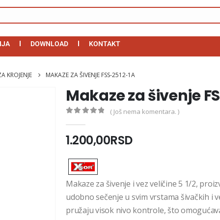
IJA
DOWNLOAD
KONTAKT
A KROJENJE
MAKAZE ZA ŠIVENJE FSS-2512-1A
Makaze za šivenje F
( Još nema komentara. )
0
out of 5
1.200,00
RSD
Makaze za šivenje i vez veličine 5 1/2, proi
udobno sečenje u svim vrstama šivačkih i 
pružaju visok nivo kontrole, što omogućava p