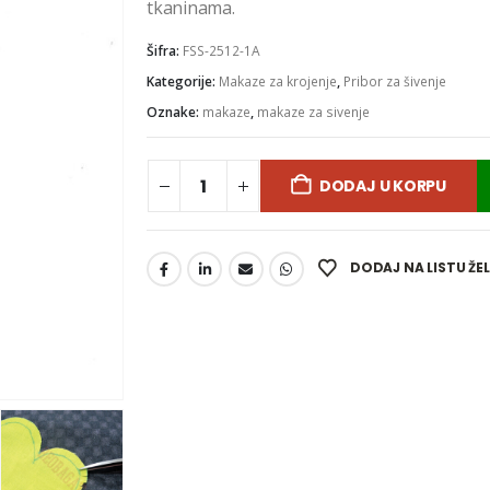
tkaninama.
Šifra:
FSS-2512-1A
Kategorije:
Makaze za krojenje
,
Pribor za šivenje
Oznake:
makaze
,
makaze za sivenje
DODAJ U KORPU
DODAJ NA LISTU ŽE