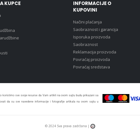
ZA KUPCE
INFORMACIJE O
KUPOVINI
a
Načini plaćanja
Saobraznost i garancija
rudžbina
Isporuka proizvoda
narudžbine
Saobraznost
Reklamacija proizvoda
pusti
Povraćaj proizvoda
Povraćaj sredstava
 koristimo sve svoje resurse da Vam artikli na ovom sajtu budu prikazani sa
vati da su sve navedene informacije i fotografije artikala na ovom sajtu u
© 2024 Sva prava zadržana |