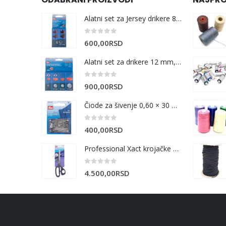
Alatni set za Jersey drikere 8 mm i 10 mm
0
out of 5
600,00
RSD
Alatni set za drikere 12 mm, 15 mm i 20 mm
0
out of 5
900,00
RSD
Čiode za šivenje 0,60 × 30 mm | 20 g
0
out of 5
400,00
RSD
Professional Xact krojačke makaze 25 cm
0
out of 5
4.500,00
RSD