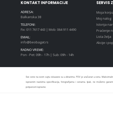
KONTAKT INFORMACIJE
SERVIS 
ADRESA:
Moja korp
Balkanska 38
Moj nalog
TELEFONI:
Istorija na
Fix: 011 7617 443 | Mob: 064 911 4490
Praćenje 
Lista želja
EMAIL:
info@beobagat.rs
Akcije i po
RADNO VREME:
Pon - Pet: 09h - 17h | Sub: 09h - 14h
Sve cene na ovom sajtu iskazane su u dinarima. PDV je uračunat u cenu. Maksimalno
ispravnim nazivima specifikacija, fotografijama i cenama. Ipak, ne možemo garanto
potpunosti ispravne.