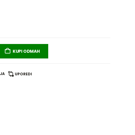
KUPI ODMAH
LJA
UPOREDI