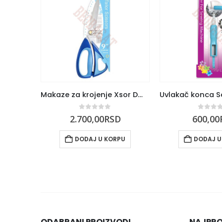
Makaze za krojenje Xsor DW-9109
0
out of 5
0
out 
2.700,00
RSD
600,00
DODAJ U KORPU
DODAJ U
ODABRANI PROIZVODI
NAJPRO