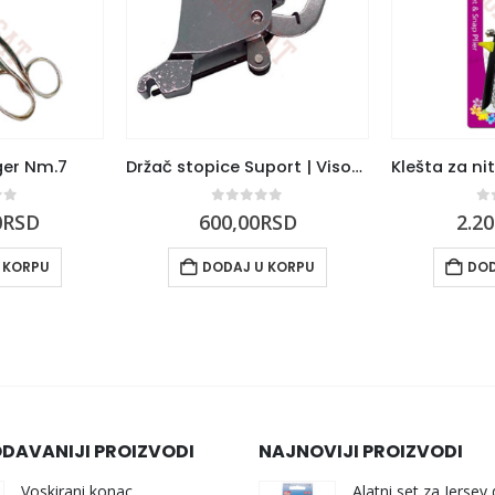
ger Nm.7
Držač stopice Suport | Visoki vrat
of 5
0
out of 5
0
0
RSD
600,00
RSD
2.20
 KORPU
DODAJ U KORPU
DOD
DAVANIJI PROIZVODI
NAJNOVIJI PROIZVODI
Voskirani konac