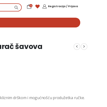
0
Registracija / Prijava
arač šavova
ivkliznim drškom i mogućnošću produžetka ručke.