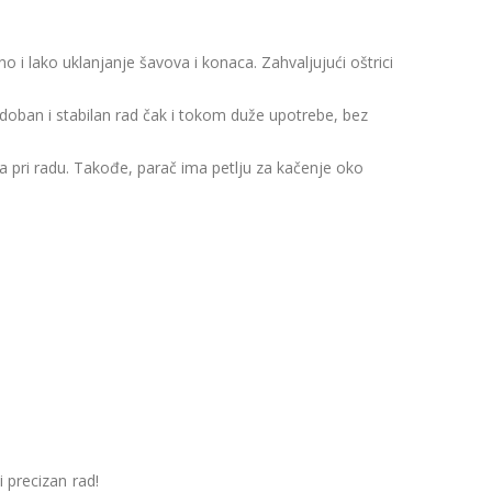
 i lako uklanjanje šavova i konaca. Zahvaljujući oštrici
oban i stabilan rad čak i tokom duže upotrebe, bez
la pri radu. Takođe, parač ima petlju za kačenje oko
 precizan rad!