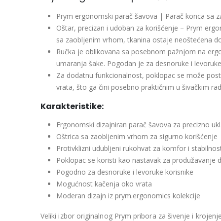
Prym ergonomski parač šavova | Parač konca sa za
Oštar, precizan i udoban za korišćenje – Prym ergono
sa zaobljenim vrhom, tkanina ostaje neoštećena do
Ručka je oblikovana sa posebnom pažnjom na ergono
umaranja šake. Pogodan je za desnoruke i levoruke 
Za dodatnu funkcionalnost, poklopac se može postavi
vrata, što ga čini posebno praktičnim u šivačkim ra
Karakteristike:
Ergonomski dizajniran parač šavova za precizno uk
Oštrica sa zaobljenim vrhom za sigurno korišćenje
Protivklizni udubljeni rukohvat za komfor i stabilnos
Poklopac se koristi kao nastavak za produžavanje 
Pogodno za desnoruke i levoruke korisnike
Mogućnost kačenja oko vrata
Moderan dizajn iz prym.ergonomics kolekcije
Veliki izbor originalnog Prym pribora za šivenje i kroje