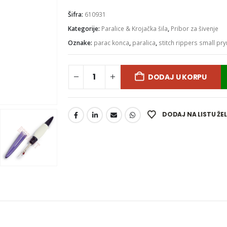
Šifra:
610931
Kategorije:
Paralice & Krojačka šila
,
Pribor za šivenje
Oznake:
parac konca
,
paralica
,
stitch rippers small p
DODAJ U KORPU
DODAJ NA LISTU ŽE