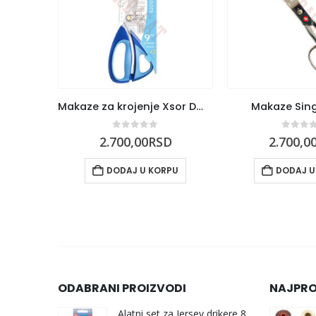
Makaze za krojenje Xsor DW-9109
Makaze Sin
0
out of 5
0
out 
2.700,00
RSD
2.700,0
DODAJ U KORPU
DODAJ U
ODABRANI PROIZVODI
NAJPRO
Alatni set za Jersey drikere 8 mm i 10 mm