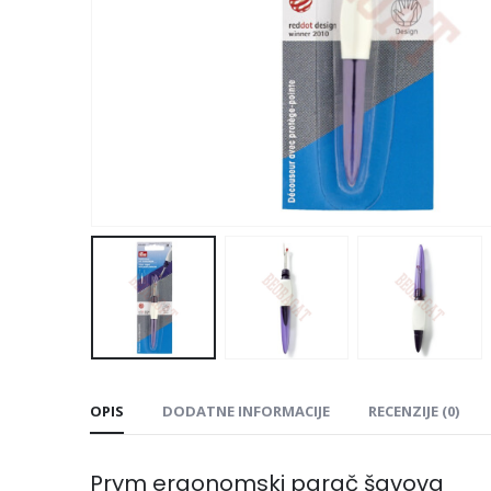
OPIS
DODATNE INFORMACIJE
RECENZIJE (0)
Prym ergonomski parač šavova