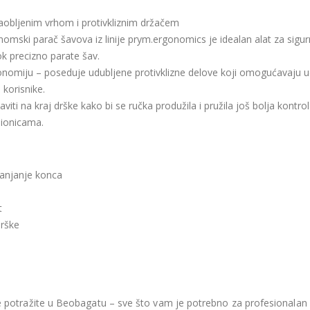
obljenim vrhom i protivkliznim držačem
mski parač šavova iz linije prym.ergonomics je idealan alat za sigurno
k precizno parate šav.
miju – poseduje udubljene protivklizne delove koji omogućavaju ud
korisnike.
ti na kraj drške kako bi se ručka produžila i pružila još bolja kontro
dionicama.
lanjanje konca
t
drške
nje potražite u Beobagatu – sve što vam je potrebno za profesionalan i