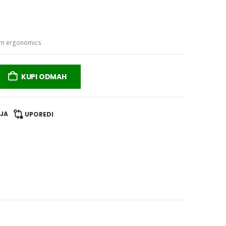
rym ergonomics
KUPI ODMAH
LJA
UPOREDI