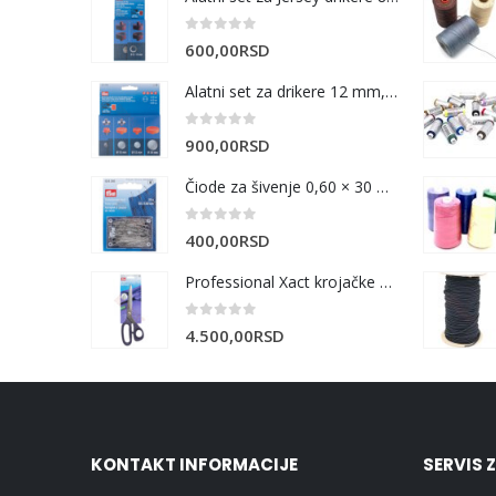
0
out of 5
600,00
RSD
Alatni set za drikere 12 mm, 15 mm i 20 mm
0
out of 5
900,00
RSD
Čiode za šivenje 0,60 × 30 mm | 20 g
0
out of 5
400,00
RSD
Professional Xact krojačke makaze 25 cm
0
out of 5
4.500,00
RSD
KONTAKT INFORMACIJE
SERVIS 