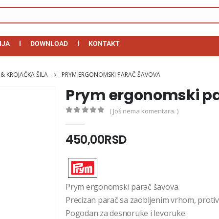
IJA
DOWNLOAD
KONTAKT
 & KROJAČKA ŠILA
PRYM ERGONOMSKI PARAČ ŠAVOVA
Prym ergonomski p
( Još nema komentara. )
0
out of 5
450,00
RSD
Prym ergonomski parač šavova
Precizan parač sa zaobljenim vrhom, prot
Pogodan za desnoruke i levoruke.