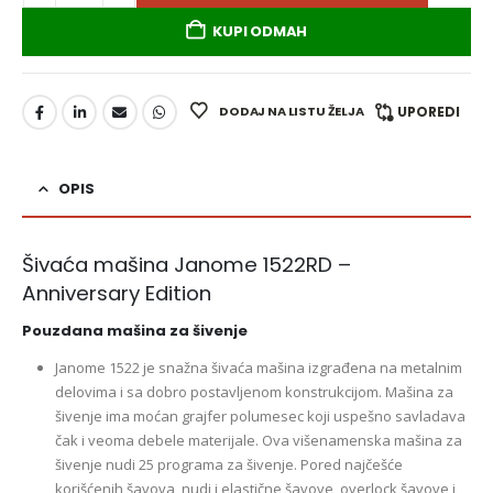
KUPI ODMAH
DODAJ NA LISTU ŽELJA
UPOREDI
OPIS
Šivaća mašina Janome 1522RD –
Anniversary Edition
Pouzdana mašina za šivenje
Janome 1522 je snažna šivaća mašina izgrađena na metalnim
delovima i sa dobro postavljenom konstrukcijom. Mašina za
šivenje ima moćan grajfer polumesec koji uspešno savladava
čak i veoma debele materijale. Ova višenamenska mašina za
šivenje nudi 25 programa za šivenje. Pored najčešće
korišćenih šavova, nudi i elastične šavove, overlock šavove i