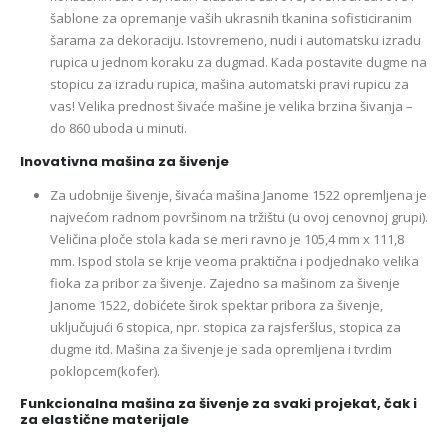
šablone za opremanje vaših ukrasnih tkanina sofisticiranim
šarama za dekoraciju. Istovremeno, nudi i automatsku izradu
rupica u jednom koraku za dugmad. Kada postavite dugme na
stopicu za izradu rupica, mašina automatski pravi rupicu za
vas! Velika prednost šivaće mašine je velika brzina šivanja –
do 860 uboda u minuti.
Inovativna mašina za šivenje
Za udobnije šivenje, šivaća mašina Janome 1522 opremljena je
najvećom radnom površinom na tržištu (u ovoj cenovnoj grupi).
Veličina ploče stola kada se meri ravno je 105,4 mm x 111,8
mm. Ispod stola se krije veoma praktična i podjednako velika
fioka za pribor za šivenje. Zajedno sa mašinom za šivenje
Janome 1522, dobićete širok spektar pribora za šivenje,
uključujući 6 stopica, npr. stopica za rajsferšlus, stopica za
dugme itd. Mašina za šivenje je sada opremljena i tvrdim
poklopcem(kofer).
Funkcionalna mašina za šivenje za svaki projekat, čak i
za elastične materijale