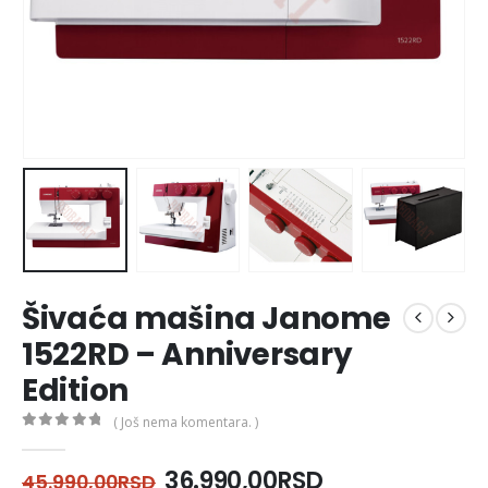
Šivaća mašina Janome
1522RD – Anniversary
Edition
( Još nema komentara. )
0
out of 5
36.990,00
RSD
45.990,00
RSD