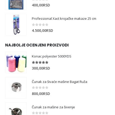
0
out of 5
400,00
RSD
Professional Xact krojačke makaze 25 cm
0
out of 5
4.500,00
RSD
NAJBOLJE OCENJENI PROIZVODI
Konac polyester 5000YDS
5.00
out of 5
300,00
RSD
Čunak za šivaće mašine Bagat Ruža
0
out of 5
800,00
RSD
Čunak za mašine za šivenje