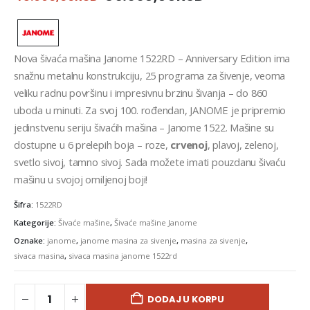
Nova šivaća mašina Janome 1522RD – Anniversary Edition ima
snažnu metalnu konstrukciju, 25 programa za šivenje, veoma
veliku radnu površinu i impresivnu brzinu šivanja – do 860
uboda u minuti. Za svoj 100. rođendan, JANOME je pripremio
jedinstvenu seriju šivaćih mašina – Janome 1522. Mašine su
dostupne u 6 prelepih boja – roze,
crvenoj
, plavoj, zelenoj,
svetlo sivoj, tamno sivoj. Sada možete imati pouzdanu šivaću
mašinu u svojoj omiljenoj boji!
Šifra:
1522RD
Kategorije:
Šivaće mašine
,
Šivaće mašine Janome
Oznake:
janome
,
janome masina za sivenje
,
masina za sivenje
,
sivaca masina
,
sivaca masina janome 1522rd
DODAJ U KORPU