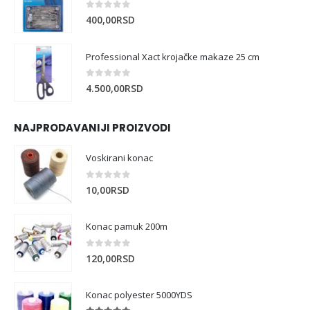
0
out of 5
400,00
RSD
Professional Xact krojačke makaze 25 cm
0
out of 5
4.500,00
RSD
NAJPRODAVANIJI PROIZVODI
Voskirani konac
0
out of 5
10,00
RSD
Konac pamuk 200m
0
out of 5
120,00
RSD
Konac polyester 5000YDS