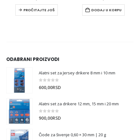
PROČITAJTE JOŠ
DODAJ U KORPU
ODABRANI PROIZVODI
Alatni set za Jersey drikere 8 mm i 10 mm
0
out of 5
600,00
RSD
Alatni set za drikere 12 mm, 15 mm i 20 mm
0
out of 5
900,00
RSD
Čiode za šivenje 0,60 × 30 mm | 20 g