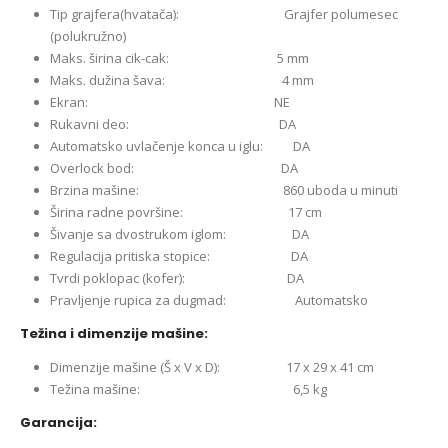
Tip grajfera(hvatača): Grajfer polumesec
(polukružno)
Maks. širina cik-cak: 5 mm
Maks. dužina šava: 4 mm
Ekran: NE
Rukavni deo: DA
Automatsko uvlačenje konca u iglu: DA
Overlock bod: DA
Brzina mašine: 860 uboda u minuti
Širina radne površine: 17 cm
Šivanje sa dvostrukom iglom: DA
Regulacija pritiska stopice: DA
Tvrdi poklopac (kofer): DA
Pravljenje rupica za dugmad: Automatsko
Težina i dimenzije mašine:
Dimenzije mašine (Š x V x D): 17 x 29 x 41
cm
Težina mašine: 6,5 kg
Garancija: