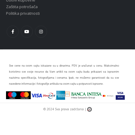
Uslovi kupovine
Zaštita potrošača
Politika privatnosti
Sve cene na ovom sajtu iskazane su u dinarima. PDV je uračunat u cenu. Maksimalno
koristimo sve svoje resurse da Vam artikli na ovom sajtu budu prikazani sa ispravnim
nazivima specifikacija, fotografijama i cenama. Ipak, ne možemo garantovati da su sve
navedene informacije i fotografije artikala na ovom sajtu u potpunosti ispravne.
© 2024 Sva prava zadržana |