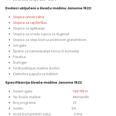
Dodaci uključeni u šivaću mašinu Janome 1522:
Stopica univerzalna
Stopica za rajsferšlus
Stopica za aplikacije
Stopica za izradu rupica za dugmad
Stopica za slepi bod sa podesivim graničnikom
Set igala
Špulne za namotavanje konca (5 komada)
Paralica
Šrafciger
Tvrdi poklopac mašine (kofer)
Električna papuča sa kablom
Specifikacija šivaće mašine Janome 1522
Sistem igala:
130/705 H
Tip šivaće mašine: Mehanički
Broj programa: 25
Svetlo: DA
Vrsta transportnih zuba: 3-line