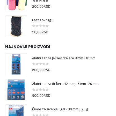
5.00
out of 5
300,00
RSD
Lastiš okrugli
0
out of 5
50,00
RSD
NAJNOVIJI PROIZVODI
Alatni set za Jersey drikere 8 mm i 10 mm
0
out of 5
600,00
RSD
Alatni set za drikere 12 mm, 15 mm i 20 mm
0
out of 5
900,00
RSD
Čiode za šivenje 0,60 × 30 mm | 20 g