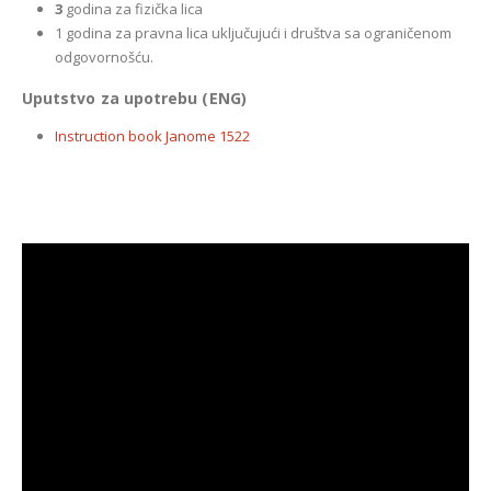
3
godina za fizička lica
1 godina za pravna lica uključujući i društva sa ograničenom
odgovornošću.
Uputstvo za upotrebu (ENG)
Instruction book Janome 1522