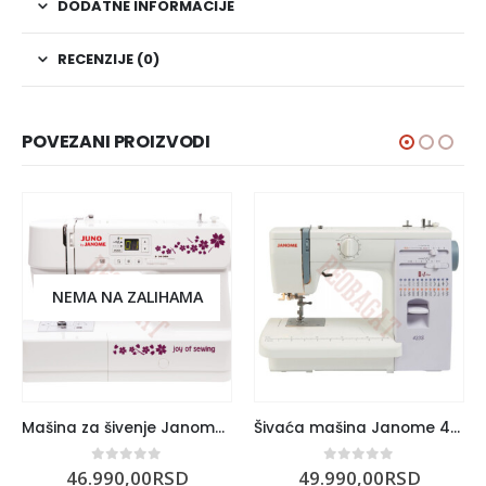
DODATNE INFORMACIJE
RECENZIJE (0)
POVEZANI PROIZVODI
NEMA NA ZALIHAMA
Mašina za šivenje Janome Juno E1030
Šivaća mašina Janome 423S
0
out of 5
0
out of 5
46.990,00
RSD
49.990,00
RSD