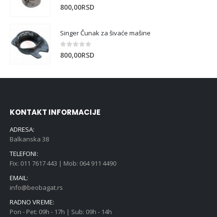
0
out of 5
800,00
RSD
Singer Čunak za šivaće mašine
0
out of 5
800,00
RSD
KONTAKT INFORMACIJE
ADRESA:
Balkanska 38
TELEFONI:
Fix: 011 7617 443 | Mob: 064 911 4490
EMAIL:
info@beobagat.rs
RADNO VREME:
Pon - Pet: 09h - 17h | Sub: 09h - 14h