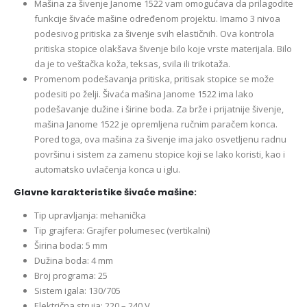
Mašina za šivenje Janome 1522 vam omogućava da prilagodite
funkcije šivaće mašine određenom projektu. Imamo 3 nivoa
podesivog pritiska za šivenje svih elastičnih. Ova kontrola
pritiska stopice olakšava šivenje bilo koje vrste materijala. Bilo
da je to veštačka koža, teksas, svila ili trikotaža.
Promenom podešavanja pritiska, pritisak stopice se može
podesiti po želji. Šivaća mašina Janome 1522 ima lako
podešavanje dužine i širine boda. Za brže i prijatnije šivenje,
mašina Janome 1522 je opremljena ručnim paračem konca.
Pored toga, ova mašina za šivenje ima jako osvetljenu radnu
površinu i sistem za zamenu stopice koji se lako koristi, kao i
automatsko uvlačenja konca u iglu.
Glavne karakteristike šivaće mašine:
Tip upravljanja: mehanička
Tip grajfera: Grajfer polumesec (vertikalni)
Širina boda: 5 mm
Dužina boda: 4 mm
Broj programa: 25
Sistem igala: 130/705
Električna struja: 220 – 240 V