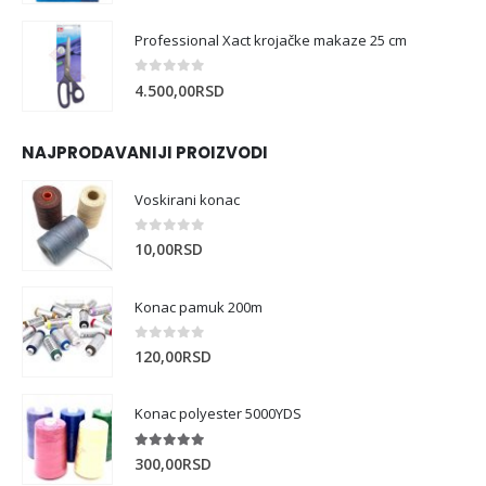
Professional Xact krojačke makaze 25 cm
0
out of 5
4.500,00
RSD
NAJPRODAVANIJI PROIZVODI
Voskirani konac
0
out of 5
10,00
RSD
Konac pamuk 200m
0
out of 5
120,00
RSD
Konac polyester 5000YDS
5.00
out of 5
300,00
RSD