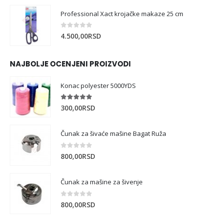
Professional Xact krojačke makaze 25 cm
0
out of 5
4.500,00
RSD
NAJBOLJE OCENJENI PROIZVODI
Konac polyester 5000YDS
5.00
out of 5
300,00
RSD
Čunak za šivaće mašine Bagat Ruža
0
out of 5
800,00
RSD
Čunak za mašine za šivenje
0
out of 5
800,00
RSD