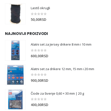
Lastiš okrugli
0
out of 5
50,00
RSD
NAJNOVIJI PROIZVODI
Alatni set za Jersey drikere 8 mm i 10 mm
0
out of 5
600,00
RSD
Alatni set za drikere 12 mm, 15 mm i 20 mm
0
out of 5
900,00
RSD
Čiode za šivenje 0,60 × 30 mm | 20 g
0
out of 5
400,00
RSD