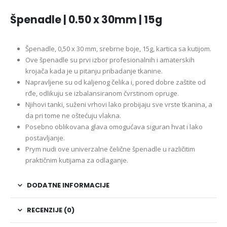
Špenadle | 0.50 x 30mm | 15g
Špenadle, 0,50 x 30 mm, srebrne boje, 15g, kartica sa kutijom.
Ove špenadle su prvi izbor profesionalnih i amaterskih
krojača kada je u pitanju pribadanje tkanine.
Napravljene su od kaljenog čelika i, pored dobre zaštite od
rđe, odlikuju se izbalansiranom čvrstinom opruge.
Njihovi tanki, suženi vrhovi lako probijaju sve vrste tkanina, a
da pri tome ne oštećuju vlakna.
Posebno oblikovana glava omogućava siguran hvat i lako
postavljanje.
Prym nudi ove univerzalne čelične špenadle u različitim
praktičnim kutijama za odlaganje.
DODATNE INFORMACIJE
RECENZIJE (0)