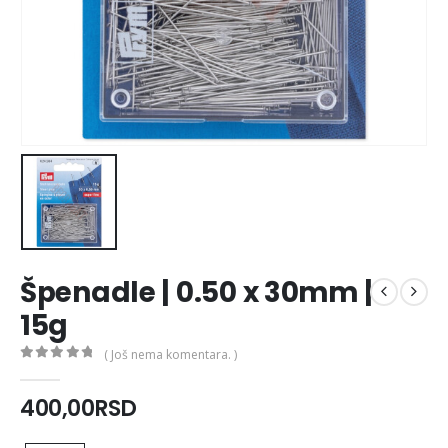
Špenadle | 0.50 x 30mm |
15g
( Još nema komentara. )
0
out of 5
400,00
RSD