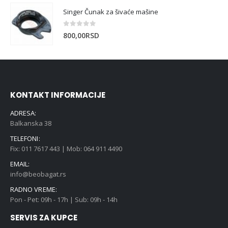
Singer Čunak za šivaće mašine
0
out of 5
800,00
RSD
KONTAKT INFORMACIJE
ADRESA:
Balkanska 38
TELEFONI:
Fix: 011 7617 443 | Mob: 064 911 4490
EMAIL:
info@beobagat.rs
RADNO VREME:
Pon - Pet: 09h - 17h | Sub: 09h - 14h
SERVIS ZA KUPCE