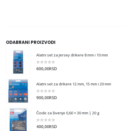
ODABRANI PROIZVODI
Alatni set za Jersey drikere 8 mm i 10 mm
0
out of 5
600,00
RSD
Alatni set za drikere 12 mm, 15 mm i 20 mm
0
out of 5
900,00
RSD
Čiode za šivenje 0,60 × 30 mm | 20 g
0
out of 5
400,00
RSD