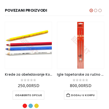
POVEZANI PROIZVODI
Krede za obeležavanje Koh-I-Noor
Igle tapetarske za ručno šivenje 11314950
0
out of 5
0
out of 5
250,00
RSD
800,00
RSD
ODABERITE OPCIJE
DODAJ U KORPU