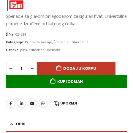
Špenadle sa glavom prilagođenom za siguran hvat. Univerzalne
primene. Izrađene od kaljenog čelika
Šifra:
024284
Kategorije:
Pribor za šivenje
,
Špenadle i zihernadle
Oznake:
pins
,
pribadace
,
spenadle
DODAJ U KORPU
KUPI ODMAH
UPOREDI
OPIS