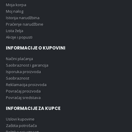
Moja korpa
Moj nalog
Istorija narudžbina
Praćenje narudžbine
Lista želja
Akcije i popusti
INFORMACIJE O KUPOVINI
Načini plaćanja
Saobraznost i garancija
Isporuka proizvoda
Saobraznost
Reklamacija proizvoda
Povraćaj proizvoda
Povraćaj sredstava
INFORMACIJE ZA KUPCE
Uslovi kupovine
Zaštita potrošača
Politika privatnosti