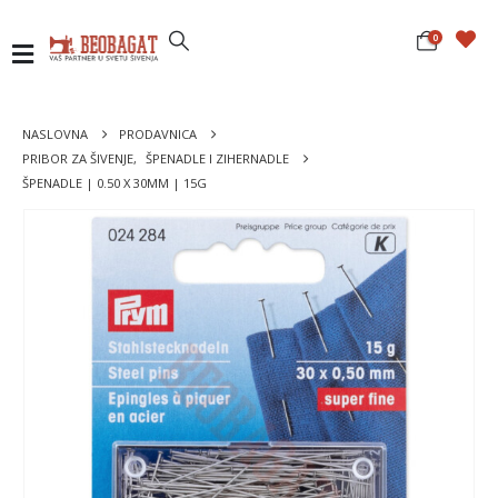
0
NASLOVNA
PRODAVNICA
PRIBOR ZA ŠIVENJE
,
ŠPENADLE I ZIHERNADLE
ŠPENADLE | 0.50 X 30MM | 15G