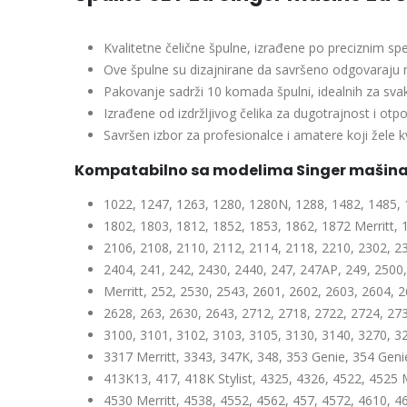
Kvalitetne čelične špulne, izrađene po preciznim sp
Ove špulne su dizajnirane da savršeno odgovaraju 
Pakovanje sadrži 10 komada špulni, idealnih za sv
Izrađene od izdržljivog čelika za dugotrajnost i otp
Savršen izbor za profesionalce i amatere koji žele k
Kompatabilno sa modelima Singer mašina 
1022, 1247, 1263, 1280, 1280N, 1288, 1482, 1485, 
1802, 1803, 1812, 1852, 1853, 1862, 1872 Merritt, 
2106, 2108, 2110, 2112, 2114, 2118, 2210, 2302, 2
2404, 241, 242, 2430, 2440, 247, 247AP, 249, 2500
Merritt, 252, 2530, 2543, 2601, 2602, 2603, 2604, 
2628, 263, 2630, 2643, 2712, 2718, 2722, 2724, 27
3100, 3101, 3102, 3103, 3105, 3130, 3140, 3270, 32
3317 Merritt, 3343, 347K, 348, 353 Genie, 354 Geni
413K13, 417, 418K Stylist, 4325, 4326, 4522, 4525 Me
4530 Merritt, 4538, 4552, 4562, 457, 4572, 4610, 4