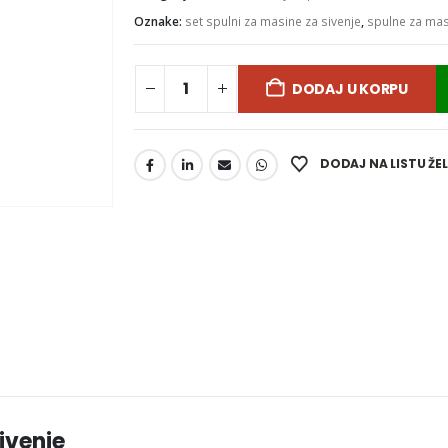
Oznake:
set spulni za masine za sivenje
,
spulne za mas
DODAJ U KORPU
DODAJ NA LISTU ŽE
ivenje