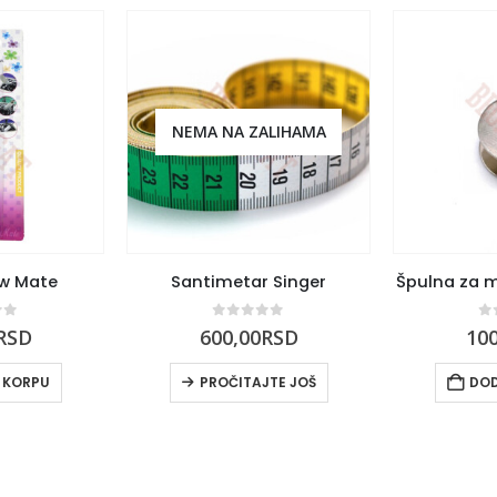
NEMA NA ZALIHAMA
ew Mate
Santimetar Singer
Špulna za m
of 5
0
out of 5
0
RSD
600,00
RSD
100
 KORPU
PROČITAJTE JOŠ
DOD