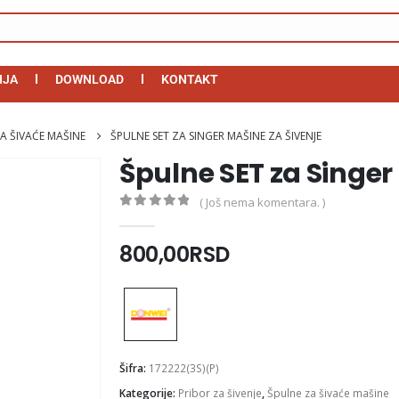
IJA
DOWNLOAD
KONTAKT
A ŠIVAĆE MAŠINE
ŠPULNE SET ZA SINGER MAŠINE ZA ŠIVENJE
Špulne SET za Singer
( Još nema komentara. )
0
out of 5
800,00
RSD
Šifra:
172222(3S)(P)
Kategorije:
Pribor za šivenje
,
Špulne za šivaće mašine