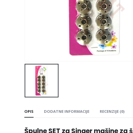
OPIS
DODATNE INFORMACIJE
RECENZIJE (0)
Špulne SET za Singer mašine za š