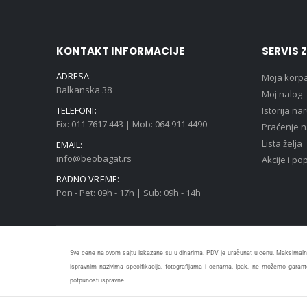
KONTAKT INFORMACIJE
SERVIS 
ADRESA:
Moja korp
Balkanska 38
Moj nalog
TELEFONI:
Istorija na
Fix: 011 7617 443 | Mob: 064 911 4490
Praćenje 
Lista želja
EMAIL:
info@beobagat.rs
Akcije i po
RADNO VREME:
Pon - Pet: 09h - 17h | Sub: 09h - 14h
Sve cene na ovom sajtu iskazane su u dinarima. PDV je uračunat u cenu. Maksimalno
ispravnim nazivima specifikacija, fotografijama i cenama. Ipak, ne možemo garanto
potpunosti ispravne.