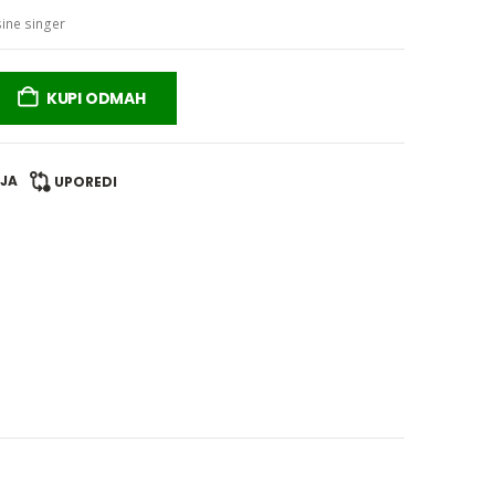
ine singer
KUPI ODMAH
LJA
UPOREDI