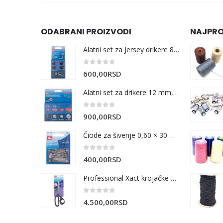
ODABRANI PROIZVODI
NAJPRO
Alatni set za Jersey drikere 8 mm i 10 mm
0
out of 5
600,00
RSD
Alatni set za drikere 12 mm, 15 mm i 20 mm
0
out of 5
900,00
RSD
Čiode za šivenje 0,60 × 30 mm | 20 g
0
out of 5
400,00
RSD
Professional Xact krojačke makaze 25 cm
0
out of 5
4.500,00
RSD