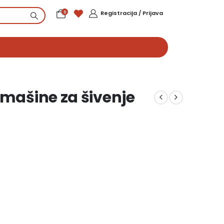
0
Registracija / Prijava
 mašine za šivenje