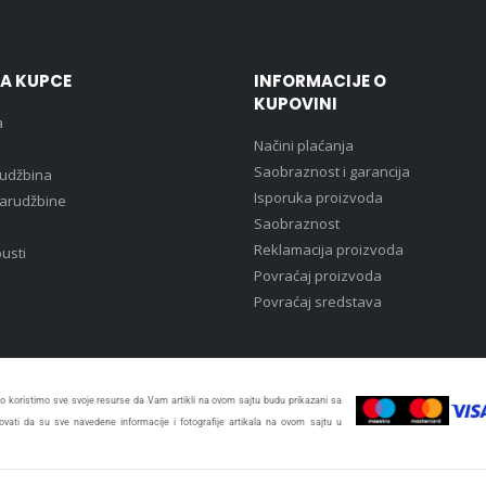
ZA KUPCE
INFORMACIJE O
KUPOVINI
a
Načini plaćanja
Saobraznost i garancija
rudžbina
Isporuka proizvoda
narudžbine
Saobraznost
Reklamacija proizvoda
pusti
Povraćaj proizvoda
Povraćaj sredstava
 koristimo sve svoje resurse da Vam artikli na ovom sajtu budu prikazani sa
vati da su sve navedene informacije i fotografije artikala na ovom sajtu u