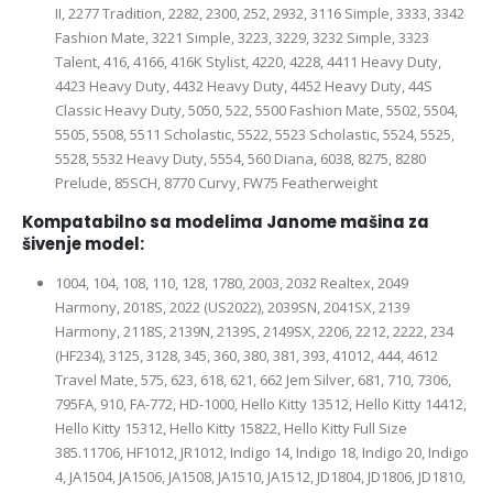
II, 2277 Tradition, 2282, 2300, 252, 2932, 3116 Simple, 3333, 3342
Fashion Mate, 3221 Simple, 3223, 3229, 3232 Simple, 3323
Talent, 416, 4166, 416K Stylist, 4220, 4228, 4411 Heavy Duty,
4423 Heavy Duty, 4432 Heavy Duty, 4452 Heavy Duty, 44S
Classic Heavy Duty, 5050, 522, 5500 Fashion Mate, 5502, 5504,
5505, 5508, 5511 Scholastic, 5522, 5523 Scholastic, 5524, 5525,
5528, 5532 Heavy Duty, 5554, 560 Diana, 6038, 8275, 8280
Prelude, 85SCH, 8770 Curvy, FW75 Featherweight
Kompatabilno sa modelima Janome mašina za
šivenje model:
1004, 104, 108, 110, 128, 1780, 2003, 2032 Realtex, 2049
Harmony, 2018S, 2022 (US2022), 2039SN, 2041SX, 2139
Harmony, 2118S, 2139N, 2139S, 2149SX, 2206, 2212, 2222, 234
(HF234), 3125, 3128, 345, 360, 380, 381, 393, 41012, 444, 4612
Travel Mate, 575, 623, 618, 621, 662 Jem Silver, 681, 710, 7306,
795FA, 910, FA-772, HD-1000, Hello Kitty 13512, Hello Kitty 14412,
Hello Kitty 15312, Hello Kitty 15822, Hello Kitty Full Size
385.11706, HF1012, JR1012, Indigo 14, Indigo 18, Indigo 20, Indigo
4, JA1504, JA1506, JA1508, JA1510, JA1512, JD1804, JD1806, JD1810,