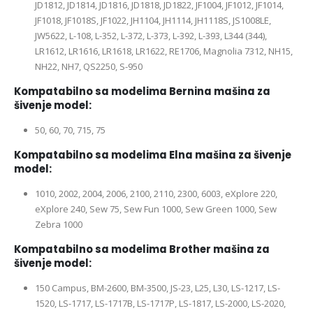
JD1812, JD1814, JD1816, JD1818, JD1822, JF1004, JF1012, JF1014,
JF1018, JF1018S, JF1022, JH1104, JH1114, JH1118S, JS1008LE,
JW5622, L-108, L-352, L-372, L-373, L-392, L-393, L344 (344),
LR1612, LR1616, LR1618, LR1622, RE1706, Magnolia 7312, NH15,
NH22, NH7, QS2250, S-950
Kompatabilno sa modelima
Bernina
mašina za
šivenje model:
50, 60, 70, 715, 75
Kompatabilno sa modelima
Elna
mašina za šivenje
model:
1010, 2002, 2004, 2006, 2100, 2110, 2300, 6003, eXplore 220,
eXplore 240, Sew 75, Sew Fun 1000, Sew Green 1000, Sew
Zebra 1000
Kompatabilno sa modelima
Brother
mašina za
šivenje model:
150 Campus, BM-2600, BM-3500, JS-23, L25, L30, LS-1217, LS-
1520, LS-1717, LS-1717B, LS-1717P, LS-1817, LS-2000, LS-2020,