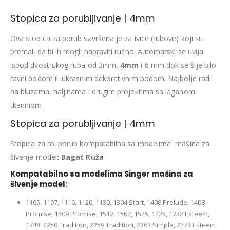
Stopica za porubljivanje | 4mm
Ova stopica za porub savršena je za ivice (rubove) koji su
premali da bi ih mogli napraviti ručno. Automatski se uvija
ispod dvostrukog ruba od 3mm,
4mm
i 6 mm dok se šije bilo
ravni bodom ili ukrasnim dekorativnim bodom. Najbolje radi
na bluzama, haljinama i drugim projektima sa laganom
tkaninom.
Stopica za porubljivanje | 4mm
Stopica za rol porub kompatabilna sa modelima mašina za
šivenje model
:
Bagat Ruža
Kompatabilno sa modelima
Singer
mašina za
šivenje model:
1105, 1107, 1116, 1120, 1130, 1304 Start, 1408 Prelude, 1408
Promise, 1409 Promise, 1512, 1507, 1525, 1725, 1732 Esteem,
1748, 2250 Tradition, 2259 Tradition, 2263 Simple, 2273 Esteem