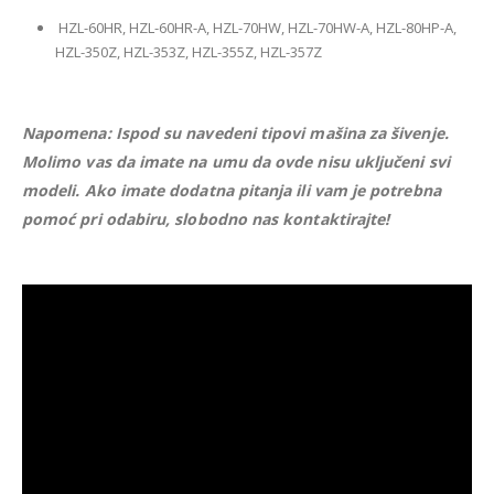
HZL-60HR, HZL-60HR-A, HZL-70HW, HZL-70HW-A, HZL-80HP-A,
HZL-350Z, HZL-353Z, HZL-355Z, HZL-357Z
Napomena: Ispod su navedeni tipovi mašina za šivenje.
Molimo vas da imate na umu da ovde nisu uključeni svi
modeli. Ako imate dodatna pitanja ili vam je potrebna
pomoć pri odabiru, slobodno nas kontaktirajte!