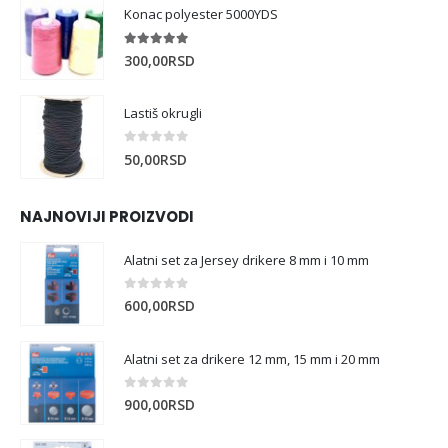
Konac polyester 5000YDS
5.00
out of 5
300,00
RSD
Lastiš okrugli
0
out of 5
50,00
RSD
NAJNOVIJI PROIZVODI
Alatni set za Jersey drikere 8 mm i 10 mm
0
out of 5
600,00
RSD
Alatni set za drikere 12 mm, 15 mm i 20 mm
0
out of 5
900,00
RSD