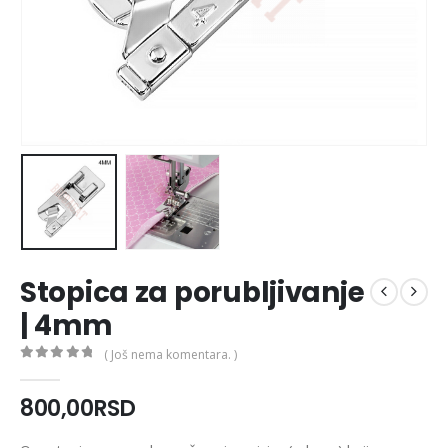
Stopica za porubljivanje
| 4mm
( Još nema komentara. )
0
out of 5
800,00
RSD