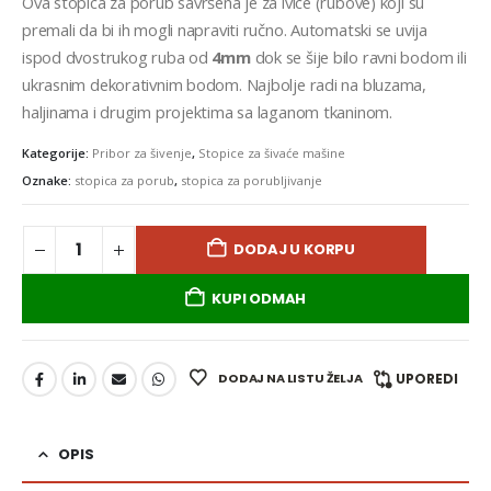
Ova stopica za porub savršena je za ivice (rubove) koji su
premali da bi ih mogli napraviti ručno. Automatski se uvija
ispod dvostrukog ruba od
4mm
dok se šije bilo ravni bodom ili
ukrasnim dekorativnim bodom. Najbolje radi na bluzama,
haljinama i drugim projektima sa laganom tkaninom.
Kategorije:
Pribor za šivenje
,
Stopice za šivaće mašine
Oznake:
stopica za porub
,
stopica za porubljivanje
DODAJ U KORPU
KUPI ODMAH
DODAJ NA LISTU ŽELJA
UPOREDI
OPIS