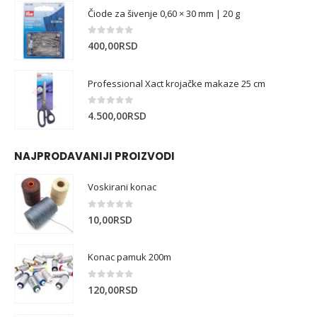
Čiode za šivenje 0,60 × 30 mm | 20 g
0
out of 5
400,00
RSD
Professional Xact krojačke makaze 25 cm
0
out of 5
4.500,00
RSD
NAJPRODAVANIJI PROIZVODI
Voskirani konac
0
out of 5
10,00
RSD
Konac pamuk 200m
0
out of 5
120,00
RSD