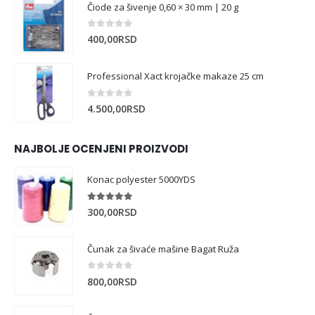
Čiode za šivenje 0,60 × 30 mm | 20 g
0
out of 5
400,00
RSD
Professional Xact krojačke makaze 25 cm
0
out of 5
4.500,00
RSD
NAJBOLJE OCENJENI PROIZVODI
Konac polyester 5000YDS
5.00
out of 5
300,00
RSD
Čunak za šivaće mašine Bagat Ruža
0
out of 5
800,00
RSD