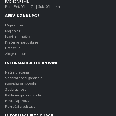
RADNO VREME:
Pon - Pet: 09h - 17h | Sub: 09h - 14h
SERVIS ZA KUPCE
Moja korpa
Moj nalog
Istorija narudžbina
Praćenje narudžbine
Lista želja
Akcije i popusti
INFORMACIJE O KUPOVINI
Načini plaćanja
Saobraznost i garancija
Isporuka proizvoda
Saobraznost
Reklamacija proizvoda
Povraćaj proizvoda
Povraćaj sredstava
INFORMACIJE ZA KUPCE