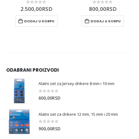
0
out of 5
0
out of 5
2.500,00
RSD
800,00
RSD
DODAJ U KORPU
DODAJ U KORPU
ODABRANI PROIZVODI
Alatni set za Jersey drikere 8 mm i 10 mm
0
out of 5
600,00
RSD
Alatni set za drikere 12 mm, 15 mm i 20 mm
0
out of 5
900,00
RSD