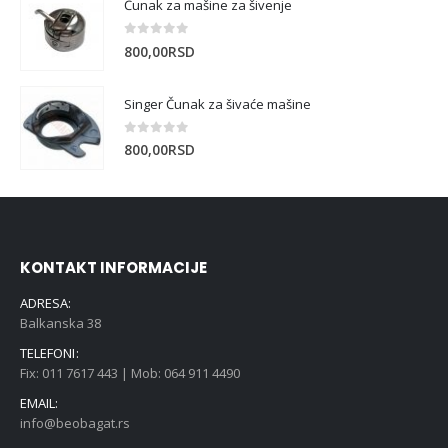
Čunak za mašine za šivenje
0
out of 5
800,00
RSD
Singer Čunak za šivaće mašine
0
out of 5
800,00
RSD
KONTAKT INFORMACIJE
ADRESA:
Balkanska 38
TELEFONI:
Fix: 011 7617 443 | Mob: 064 911 4490
EMAIL:
info@beobagat.rs