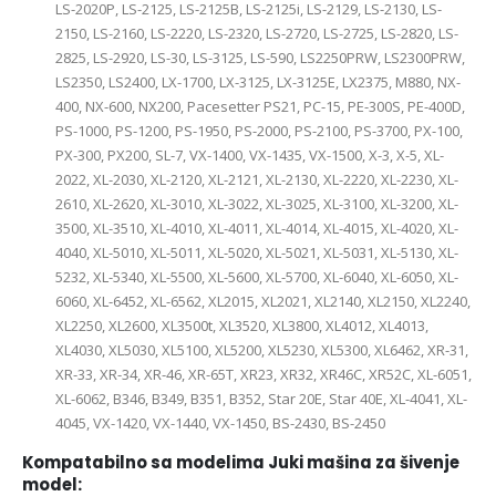
LS-2020P, LS-2125, LS-2125B, LS-2125i, LS-2129, LS-2130, LS-
2150, LS-2160, LS-2220, LS-2320, LS-2720, LS-2725, LS-2820, LS-
2825, LS-2920, LS-30, LS-3125, LS-590, LS2250PRW, LS2300PRW,
LS2350, LS2400, LX-1700, LX-3125, LX-3125E, LX2375, M880, NX-
400, NX-600, NX200, Pacesetter PS21, PC-15, PE-300S, PE-400D,
PS-1000, PS-1200, PS-1950, PS-2000, PS-2100, PS-3700, PX-100,
PX-300, PX200, SL-7, VX-1400, VX-1435, VX-1500, X-3, X-5, XL-
2022, XL-2030, XL-2120, XL-2121, XL-2130, XL-2220, XL-2230, XL-
2610, XL-2620, XL-3010, XL-3022, XL-3025, XL-3100, XL-3200, XL-
3500, XL-3510, XL-4010, XL-4011, XL-4014, XL-4015, XL-4020, XL-
4040, XL-5010, XL-5011, XL-5020, XL-5021, XL-5031, XL-5130, XL-
5232, XL-5340, XL-5500, XL-5600, XL-5700, XL-6040, XL-6050, XL-
6060, XL-6452, XL-6562, XL2015, XL2021, XL2140, XL2150, XL2240,
XL2250, XL2600, XL3500t, XL3520, XL3800, XL4012, XL4013,
XL4030, XL5030, XL5100, XL5200, XL5230, XL5300, XL6462, XR-31,
XR-33, XR-34, XR-46, XR-65T, XR23, XR32, XR46C, XR52C, XL-6051,
XL-6062, B346, B349, B351, B352, Star 20E, Star 40E, XL-4041, XL-
4045, VX-1420, VX-1440, VX-1450, BS-2430, BS-2450
Kompatabilno sa modelima
Juki
mašina za šivenje
model: