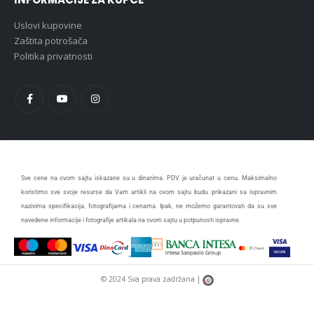
Uslovi kupovine
Zaštita potrošača
Politika privatnosti
Sve cene na ovom sajtu iskazane su u dinarima. PDV je uračunat u cenu. Maksimalno
koristimo sve svoje resurse da Vam artikli na ovom sajtu budu prikazani sa ispravnim
nazivima specifikacija, fotografijama i cenama. Ipak, ne možemo garantovati da su sve
navedene informacije i fotografije artikala na ovom sajtu u potpunosti ispravne.
© 2024 Sva prava zadržana |