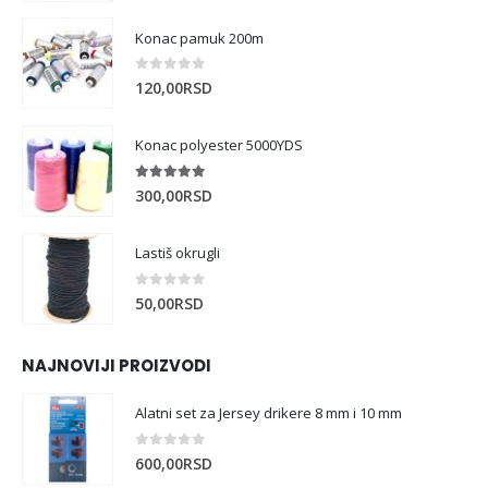
Konac pamuk 200m
0
out of 5
120,00
RSD
Konac polyester 5000YDS
5.00
out of 5
300,00
RSD
Lastiš okrugli
0
out of 5
50,00
RSD
NAJNOVIJI PROIZVODI
Alatni set za Jersey drikere 8 mm i 10 mm
0
out of 5
600,00
RSD