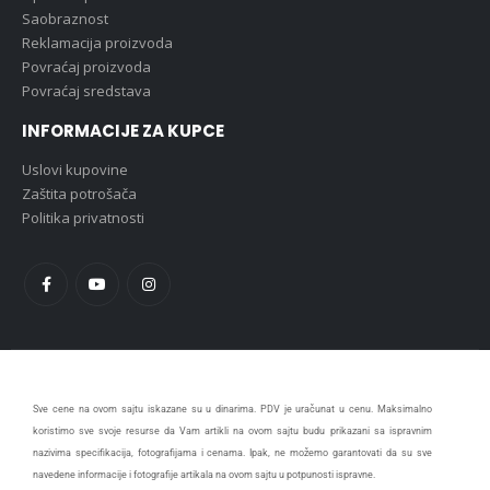
Saobraznost
Reklamacija proizvoda
Povraćaj proizvoda
Povraćaj sredstava
INFORMACIJE ZA KUPCE
Uslovi kupovine
Zaštita potrošača
Politika privatnosti
Sve cene na ovom sajtu iskazane su u dinarima. PDV je uračunat u cenu. Maksimalno
koristimo sve svoje resurse da Vam artikli na ovom sajtu budu prikazani sa ispravnim
nazivima specifikacija, fotografijama i cenama. Ipak, ne možemo garantovati da su sve
navedene informacije i fotografije artikala na ovom sajtu u potpunosti ispravne.