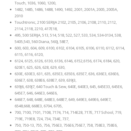
Touch, 1036, 1060, 1200,
1482, 1485, 1486, 1488, 1490, 1492, 2001, 2001A, 2005, 2005A,
2010
Touchtronic, 2100 SERIJA 2102, 2105, 2106, 2108, 2110, 2112,
2114, 2118, 2210, 417E18,
495, 500 SERIJA, 513, 514, 518, 522, 527, 533, 534, 534-0134, 538,
5405,543, 560 Diana, 560J, 58E7,
600, 603, 604, 609, 6100, 6102, 6104, 6105, 6106, 6110, 6112, 6114,
6115, 6116, 6120,
6124, 6125, 6126, 6130, 6136, 6146, 6152,6156, 6174, 6184, 620,
620E1, 625, 626, 628, 629, 630,
630E, 630E3, 631, 635, 635E3, 635E6, 635E7, 636, 636E3, 636E6,
636E7, 638, 638E6, 638E7, 639, 639J3,
639J6, 639J7, 640 Touch & Sew, 640E, 640E3, 645, 645E33, 645E6,
645E7, 646, 646E3, 646E6,
646E7, 648, 648E, 648E3, 648E7, 649, 649E3, 649E6, 649E7,
6548,668, 668E3, 6704, 6705,
700, 7100, 7101, 7108, 7174, 714, 714E28, 717E, 717 School, 719,
719E, 719E8, 724, 734, 734E, 737,
750, 750-13, 755, 756, 756E3, 756E6,756E7, 758, 758E3, 758E6,