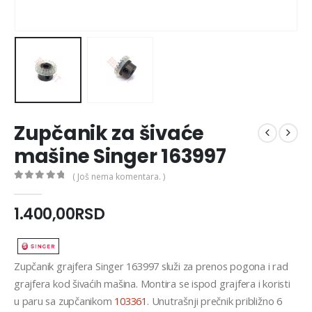
Zupčanik za šivaće
mašine Singer 163997
( Još nema komentara. )
0
out of 5
1.400,00
RSD
Zupčanik grajfera Singer 163997 služi za prenos pogona i rad
grajfera kod šivaćih mašina. Montira se ispod grajfera i koristi
u paru sa zupčanikom
103361
. Unutrašnji prečnik približno 6