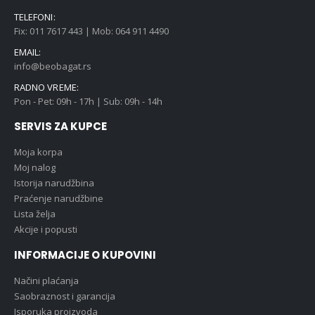
TELEFONI:
Fix: 011 7617 443 | Mob: 064 911 4490
EMAIL:
info@beobagat.rs
RADNO VREME:
Pon - Pet: 09h - 17h | Sub: 09h - 14h
SERVIS ZA KUPCE
Moja korpa
Moj nalog
Istorija narudžbina
Praćenje narudžbine
Lista želja
Akcije i popusti
INFORMACIJE O KUPOVINI
Načini plaćanja
Saobraznost i garancija
Isporuka proizvoda