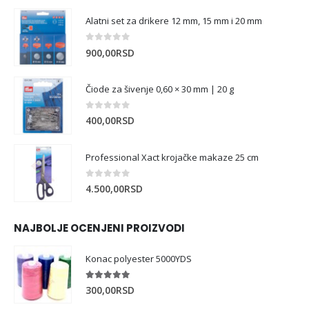
Alatni set za drikere 12 mm, 15 mm i 20 mm
0
out of 5
900,00
RSD
Čiode za šivenje 0,60 × 30 mm | 20 g
0
out of 5
400,00
RSD
Professional Xact krojačke makaze 25 cm
0
out of 5
4.500,00
RSD
NAJBOLJE OCENJENI PROIZVODI
Konac polyester 5000YDS
5.00
out of 5
300,00
RSD