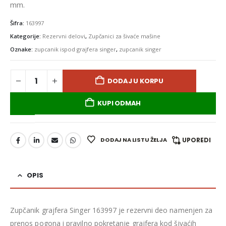
mm.
Šifra:
163997
Kategorije:
Rezervni delovi
,
Zupčanici za šivaće mašine
Oznake:
zupcanik ispod grajfera singer
,
zupcanik singer
DODAJ U KORPU
KUPI ODMAH
DODAJ NA LISTU ŽELJA
UPOREDI
OPIS
Zupčanik grajfera Singer 163997 je rezervni deo namenjen za
prenos pogona i pravilno pokretanje grajfera kod šivaćih