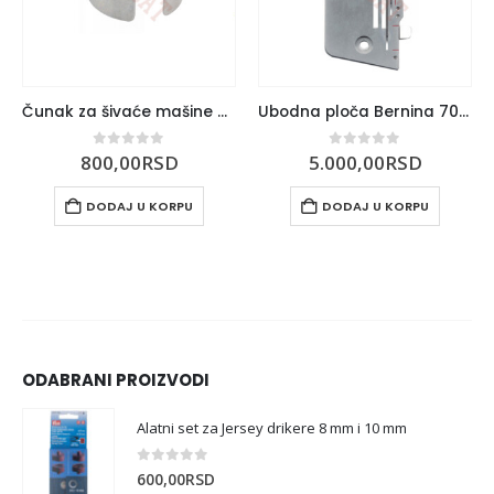
Čunak za šivaće mašine Bagat Ruža
Ubodna ploča Bernina 700D
0
out of 5
0
out of 5
800,00
RSD
5.000,00
RSD
DODAJ U KORPU
DODAJ U KORPU
ODABRANI PROIZVODI
Alatni set za Jersey drikere 8 mm i 10 mm
0
out of 5
600,00
RSD