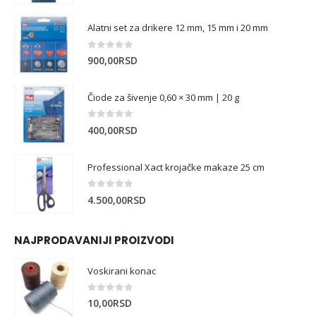
Alatni set za drikere 12 mm, 15 mm i 20 mm
0
out of 5
900,00
RSD
Čiode za šivenje 0,60 × 30 mm | 20 g
0
out of 5
400,00
RSD
Professional Xact krojačke makaze 25 cm
0
out of 5
4.500,00
RSD
NAJPRODAVANIJI PROIZVODI
Voskirani konac
0
out of 5
10,00
RSD