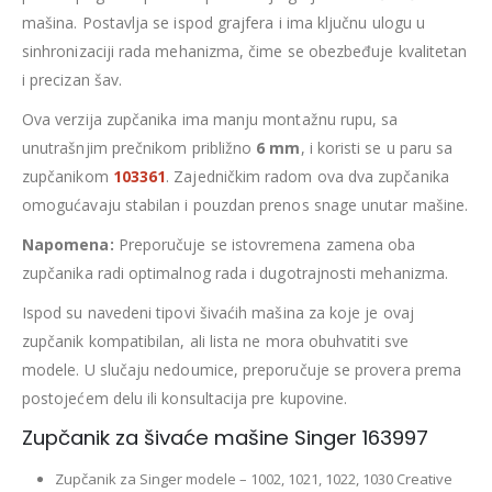
mašina. Postavlja se ispod grajfera i ima ključnu ulogu u
sinhronizaciji rada mehanizma, čime se obezbeđuje kvalitetan
i precizan šav.
Ova verzija zupčanika ima manju montažnu rupu, sa
unutrašnjim prečnikom približno
6 mm
, i koristi se u paru sa
zupčanikom
103361
. Zajedničkim radom ova dva zupčanika
omogućavaju stabilan i pouzdan prenos snage unutar mašine.
Napomena:
Preporučuje se istovremena zamena oba
zupčanika radi optimalnog rada i dugotrajnosti mehanizma.
Ispod su navedeni tipovi šivaćih mašina za koje je ovaj
zupčanik kompatibilan, ali lista ne mora obuhvatiti sve
modele. U slučaju nedoumice, preporučuje se provera prema
postojećem delu ili konsultacija pre kupovine.
Zupčanik za šivaće mašine Singer 163997
Zupčanik za Singer modele – 1002, 1021, 1022, 1030 Creative