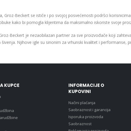
, Groz-Beckert se ističe i po svojoj posvećenosti podršci korisnicim
obuke kako bi pomogla klijentima da maksimalno iskoriste svoje proiz
 Groz-Beckert je nezaobilazan partner za sve proizvođače koji zahtevaj
šivenja. Njihove igle su sinonim za vrhunski kvalitet i performanse, pru
ZA KUPCE
INFORMACIJE O
KUPOVINI
a
Načini plaćanja
Saobraznost i garancija
rudžbina
Isporuka proizvoda
narudžbine
Saobraznost
Reklamacija proizvoda