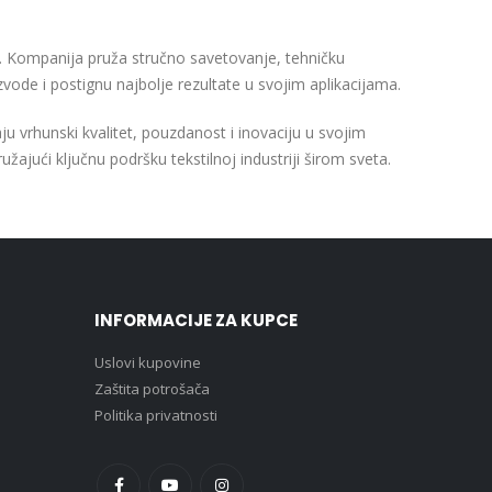
a. Kompanija pruža stručno savetovanje, tehničku
vode i postignu najbolje rezultate u svojim aplikacijama.
u vrhunski kvalitet, pouzdanost i inovaciju u svojim
žajući ključnu podršku tekstilnoj industriji širom sveta.
INFORMACIJE ZA KUPCE
Uslovi kupovine
Zaštita potrošača
Politika privatnosti