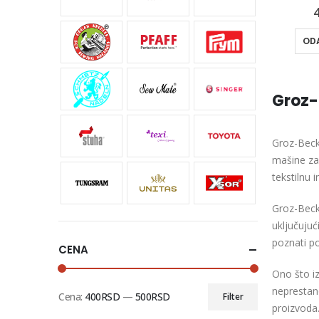
ODA
Groz-
Groz-Becke
mašine za 
tekstilnu i
Groz-Becke
uključujuć
poznati po
CENA
Ono što i
neprestano
Cena:
400RSD
—
500RSD
Filter
proizvoda.