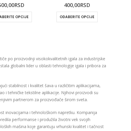
0
out of 5
0
out of 5
500,00
RSD
400,00
RSD
ABERITE OPCIJE
ODABERITE OPCIJE
e po proizvodnji visokokvalitetnih igala za industrijske
a globalni lider u oblasti tehnologije igala i pribora za
ući stabilnost i kvalitet šava u različitim aplikacijama,
 i tehničke tekstilne aplikacije. Njihovi proizvodi su
amenjivim partnerom za proizvođače širom sveta.
nost inovacijama i tehnološkom napretku. Kompanija
redila performanse i produžila životni vek svojih
ških mašina koje garantuju vrhunski kvalitet i tačnost