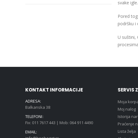
svake igle.
Pored toga
podršku i 
U suštini,
procesima 
KONTAKT INFORMACIJE
SERVIS 
ADRESA:
Moja korp
Balkanska 38
Moj nalog
TELEFONI:
Istorija na
Fix: 011 7617 443 | Mob: 064 911 4490
Praćenje 
Lista želja
EMAIL: