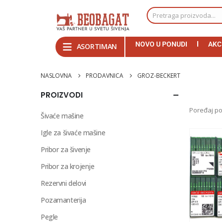
NOVO U PONUDI
AKC
ASORTIMAN
NASLOVNA
PRODAVNICA
GROZ-BECKERT
PROIZVODI
Poređaj po
Šivaće mašine
Igle za šivaće mašine
Pribor za šivenje
Pribor za krojenje
Rezervni delovi
Pozamanterija
Pegle