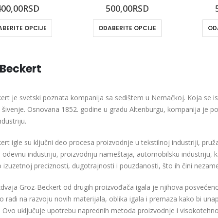
0
out of 5
0
out of 5
400,00
RSD
500,00
RSD
BERITE OPCIJE
ODABERITE OPCIJE
OD
Beckert
rt je svetski poznata kompanija sa sedištem u Nemačkoj. Koja se istič
šivenje. Osnovana 1852. godine u gradu Altenburgu, kompanija je postal
ndustriju.
rt igle su ključni deo procesa proizvodnje u tekstilnoj industriji, pružaj
i odevnu industriju, proizvodnju nameštaja, automobilsku industriju, kao
 izuzetnoj preciznosti, dugotrajnosti i pouzdanosti, što ih čini nez
zdvaja Groz-Beckert od drugih proizvođača igala je njihova posveće
 radi na razvoju novih materijala, oblika igala i premaza kako bi unap
 Ovo uključuje upotrebu naprednih metoda proizvodnje i visokotehnolo