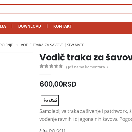
IJA
DOWNLOAD
KONTAKT
ROJENJE
VODIČ TRAKA ZA ŠAVOVE | SEW MATE
Vodič traka za šavov
( Još nema komentara. )
0
out of 5
600,00
RSD
Samolepljiva traka za šivenje i patchwork, 
vođenje ravnih i dijagonalnih šavova. Pogod
Šifra:
DW-QC11