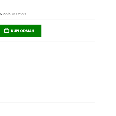
e
,
vodic za savove
KUPI ODMAH