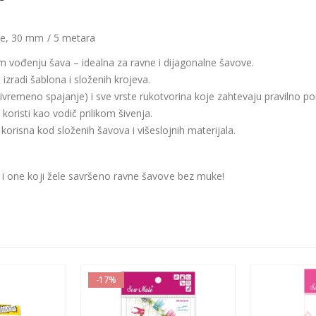
ove, 30 mm / 5 metara
m vođenju šava – idealna za ravne i dijagonalne šavove.
izradi šablona i složenih krojeva.
 (privremeno spajanje) i sve vrste rukotvorina koje zahtevaju pravilno 
koristi kao vodič prilikom šivenja.
korisna kod složenih šavova i višeslojnih materijala.
a i one koji žele savršeno ravne šavove bez muke!
-17%