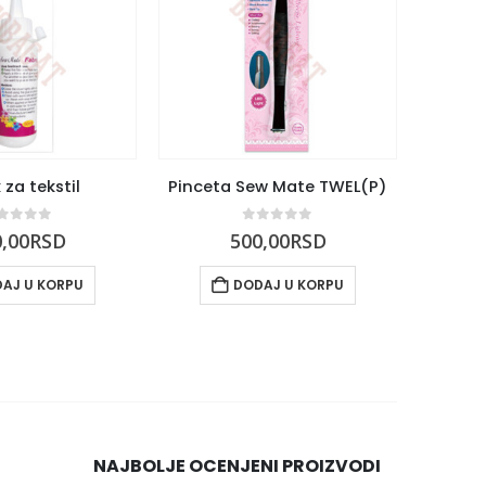
 za tekstil
Pinceta Sew Mate TWEL(P)
out of 5
0
out of 5
,00
RSD
500,00
RSD
AJ U KORPU
DODAJ U KORPU
NAJBOLJE OCENJENI PROIZVODI