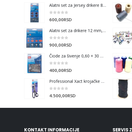
Alatni set za Jersey drikere 8 mm i 10 mm
0
out of 5
600,00
RSD
Alatni set za drikere 12 mm, 15 mm i 20 mm
0
out of 5
900,00
RSD
Čiode za šivenje 0,60 × 30 mm | 20 g
0
out of 5
400,00
RSD
Professional Xact krojačke makaze 25 cm
0
out of 5
4.500,00
RSD
KONTAKT INFORMACIJE
SERVIS 