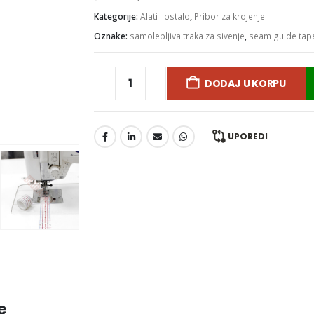
Kategorije:
Alati i ostalo
,
Pribor za krojenje
Oznake:
samolepljiva traka za sivenje
,
seam guide tap
DODAJ U KORPU
UPOREDI
e