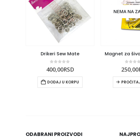
NEMA NA Z
Drikeri Sew Mate
Magnet za šiv
0
out of 5
0
out 
400,00
RSD
250,00
DODAJ U KORPU
PROČITAJ
ODABRANI PROIZVODI
NAJPRO