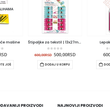
ALIHAMA
aće mašine
Štipaljke za tekstil | 13x27mmx15mm
Lepak
of 5
0
out of 5
0
RSD
500,00
RSD
600
600,00
RSD
TE JOŠ
DODAJ U KORPU
DOD
DAVANIJI PROIZVODI
NAJNOVIJI PROIZVODI