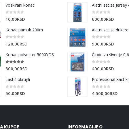
Voskirani konac
0
out of 5
0
out of 5
10,00
RSD
600,00
RSD
Konac pamuk 200m
0
out of 5
0
out of 5
120,00
RSD
900,00
RSD
Konac polyester 5000YDS
5.00
out of 5
0
out of 5
300,00
RSD
400,00
RSD
Lastiš okrugli
0
out of 5
0
out of 5
50,00
RSD
4.500,00
RSD
ZA KUPCE
INFORMACIJE O