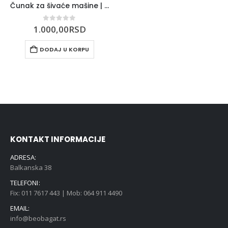
Čunak za šivaće mašine | Pfaff
0
out of 5
1.000,00
RSD
DODAJ U KORPU
KONTAKT INFORMACIJE
ADRESA:
Balkanska 38
TELEFONI:
Fix: 011 7617 443 | Mob: 064 911 4490
EMAIL:
info@beobagat.rs