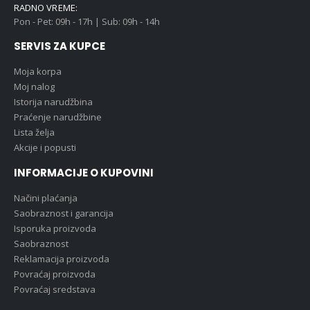
RADNO VREME:
Pon - Pet: 09h - 17h | Sub: 09h - 14h
SERVIS ZA KUPCE
Moja korpa
Moj nalog
Istorija narudžbina
Praćenje narudžbine
Lista želja
Akcije i popusti
INFORMACIJE O KUPOVINI
Načini plaćanja
Saobraznost i garancija
Isporuka proizvoda
Saobraznost
Reklamacija proizvoda
Povraćaj proizvoda
Povraćaj sredstava