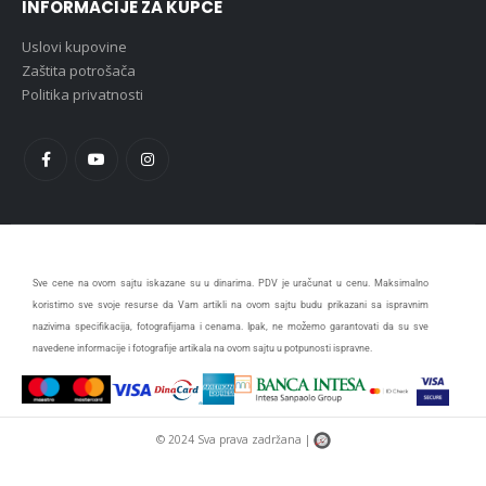
INFORMACIJE ZA KUPCE
Uslovi kupovine
Zaštita potrošača
Politika privatnosti
Sve cene na ovom sajtu iskazane su u dinarima. PDV je uračunat u cenu. Maksimalno
koristimo sve svoje resurse da Vam artikli na ovom sajtu budu prikazani sa ispravnim
nazivima specifikacija, fotografijama i cenama. Ipak, ne možemo garantovati da su sve
navedene informacije i fotografije artikala na ovom sajtu u potpunosti ispravne.
© 2024 Sva prava zadržana |